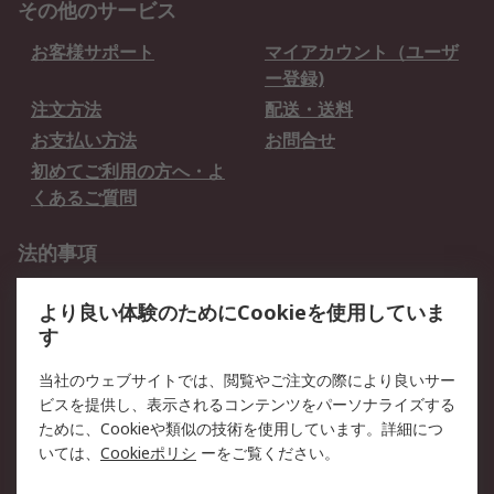
その他のサービス
お客様サポート
マイアカウント（ユーザ
ー登録)
注文方法
配送・送料
お支払い方法
お問合せ
初めてご利用の方へ・よ
くあるご質問
法的事項
プライバシーポリシー
ご利用規約
より良い体験のためにCookieを使用していま
クッキーポリシー
す
RSについて
当社のウェブサイトでは、閲覧やご注文の際により良いサー
ビスを提供し、表示されるコンテンツをパーソナライズする
会社概要
採用情報
ために、Cookieや類似の技術を使用しています。詳細につ
プレスリリース＆お知ら
コーポレートサイト
いては、
Cookieポリシ
ーをご覧ください。
せ