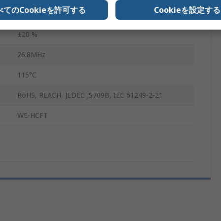
べてのCookieを許可する
Cookieを設定する
-55°C
±20 %
26.8MHz
115°C
RoHS, REACH, JEDEC JS709B, IEC 61249-2-21
WE-HCFT