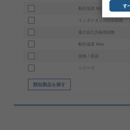
す
動作温度 Min
インダクタンス許容範囲
最大自己共振周波数
動作温度 Max
規格 / 承認
シリーズ
類似製品を探す