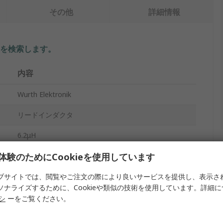
その他
詳細情報
を検索します。
内容
Wurth Elektronik
リードインダクタ
6.2μH
体験のためにCookieを使用しています
63.2A
スルーホール
ブサイトでは、閲覧やご注文の際により良いサービスを提供し、表示さ
ソナライズするために、Cookieや類似の技術を使用しています。詳細
0.53mΩ
リシ
ーをご覧ください。
合金