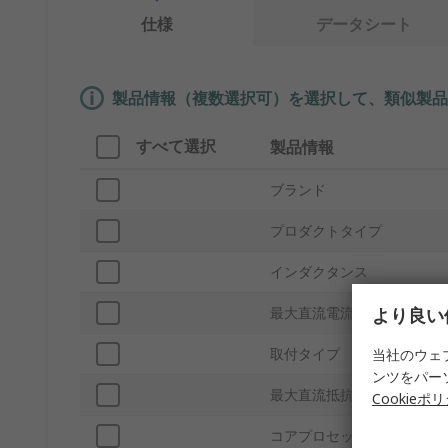
仕様
データシート
製品情報（複数選択可）を選択して、類似製品
すべて選択
製品情報
ブランド
プロダクトタイプ
インダクタンス
より良い
最大直流電流
取付タイプ
当社のウェ
ンツをパー
最大直流抵抗
Cookieポ
コアプロセッサ