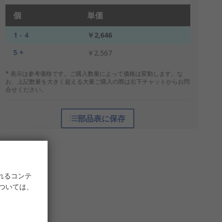
個
単価
1 - 4
￥2,646
5 +
￥2,567
* 表示は参考価格です。ご購入数量によって価格は変動します。な
お、上記数量を大きく超える大量ご購入の際は右下チャットからお問
合せください。
部品表に保存
れるコンテ
については、