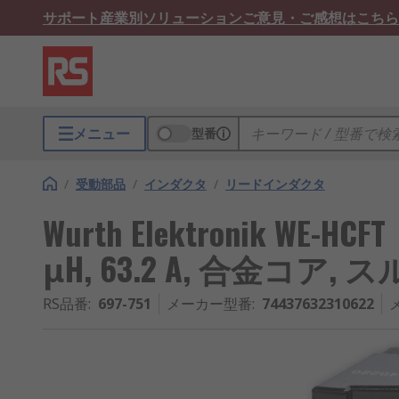
サポート
産業別ソリューション
ご意見・ご感想はこちら
メニュー
型番
/
受動部品
/
インダクタ
/
リードインダクタ
Wurth Elektronik WE-
μH, 63.2 A, 合金コア,
RS品番
:
697-751
メーカー型番
:
74437632310622