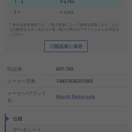
1 - 4
￥4,194
5 +
￥4,068
* 表示は参考価格です。ご購入数量によって価格は変動します。なお、
上記数量を大きく超える大量ご購入の際は右下チャットからお問合せ
ください。
部品表に保存
RS品番
:
697-765
メーカー型番
:
74437636351002
メーカー/ブランド
Wurth Elektronik
名
:
仕様
データシート