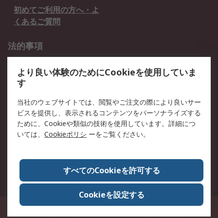
初めてご利用の方へ・よ
くあるご質問
法的事項
プライバシーポリシー
ご利用規約
より良い体験のためにCookieを使用していま
クッキーポリシー
す
RSについて
当社のウェブサイトでは、閲覧やご注文の際により良いサー
ビスを提供し、表示されるコンテンツをパーソナライズする
会社概要
採用情報
ために、Cookieや類似の技術を使用しています。詳細につ
プレスリリース＆お知ら
コーポレートサイト
いては、
Cookieポリシ
ーをご覧ください。
せ
全世界のRS
RSの歴史
すべてのCookieを許可する
ESGへの取り組み（英語）
認証について
Cookieを設定する
〒240-0005 神奈川県横浜市保土ヶ谷区神戸町134番地 横浜ビジネスパーク ウ
エストタワー12階
© アールエスコンポーネンツ株式会社