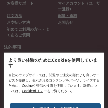
お客様サポート
マイアカウント（ユーザ
ー登録)
注文方法
配送・送料
お支払い方法
お問合せ
初めてご利用の方へ・よ
くあるご質問
法的事項
プライバシーポリシー
ご利用規約
より良い体験のためにCookieを使用していま
クッキーポリシー
す
RSについて
当社のウェブサイトでは、閲覧やご注文の際により良いサー
ビスを提供し、表示されるコンテンツをパーソナライズする
会社概要
採用情報
ために、Cookieや類似の技術を使用しています。詳細につ
プレスリリース＆お知ら
コーポレートサイト
いては、
Cookieポリシ
ーをご覧ください。
せ
全世界のRS
RSの歴史