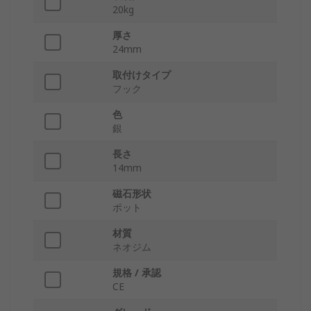
20kg
厚さ
24mm
取付けタイプ
フック
色
銀
長さ
14mm
磁石形状
ポット
材質
ネオジム
規格 / 承認
CE