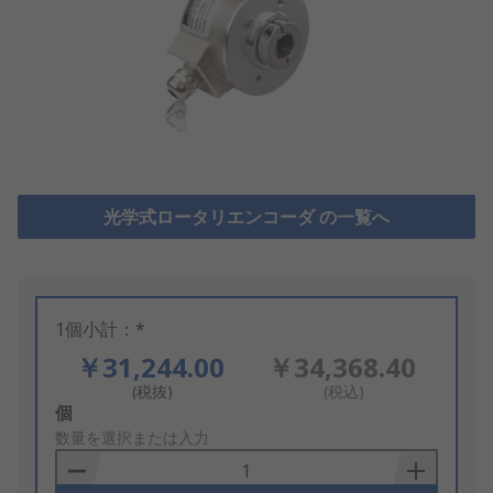
光学式ロータリエンコーダ の一覧へ
1個小計：*
￥31,244.00
￥34,368.40
(税抜)
(税込)
Add
個
to
数量を選択または入力
Basket