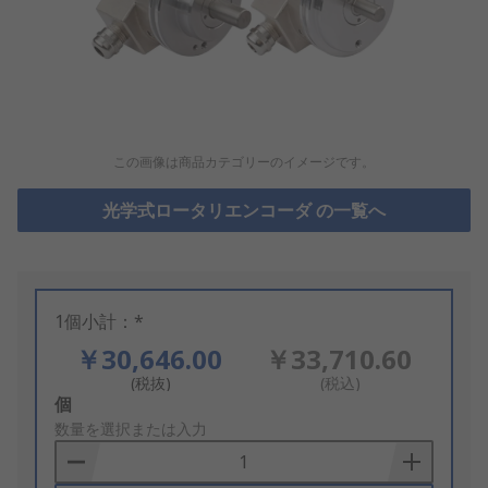
この画像は商品カテゴリーのイメージです。
光学式ロータリエンコーダ の一覧へ
1個小計：*
￥30,646.00
￥33,710.60
(税抜)
(税込)
Add
個
to
数量を選択または入力
Basket