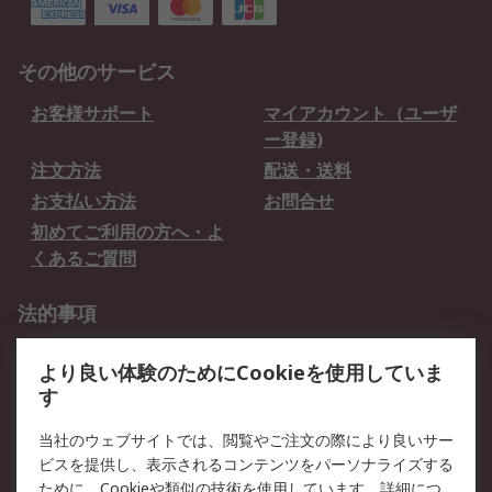
その他のサービス
お客様サポート
マイアカウント（ユーザ
ー登録)
注文方法
配送・送料
お支払い方法
お問合せ
初めてご利用の方へ・よ
くあるご質問
法的事項
プライバシーポリシー
ご利用規約
より良い体験のためにCookieを使用していま
クッキーポリシー
す
RSについて
当社のウェブサイトでは、閲覧やご注文の際により良いサー
ビスを提供し、表示されるコンテンツをパーソナライズする
会社概要
採用情報
ために、Cookieや類似の技術を使用しています。詳細につ