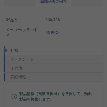
部品表に保存
RS品番
:
360-738
メーカー/ブランド
RS PRO
名
:
仕様
データシート
その他
詳細情報
製品情報（複数選択可）を選択して、類似
製品を検索します。