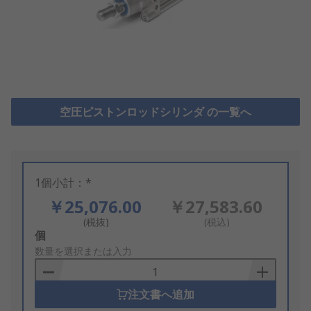
空圧ピストンロッドシリンダ の一覧へ
1個小計：*
￥25,076.00
￥27,583.60
(税抜)
(税込)
Add
個
to
数量を選択または入力
Basket
注文書へ追加