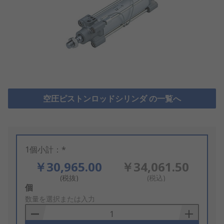
空圧ピストンロッドシリンダ の一覧へ
1個小計：*
￥30,965.00
￥34,061.50
(税抜)
(税込)
Add
個
to
数量を選択または入力
Basket