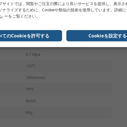
ブサイトでは、閲覧やご注文の際により良いサービスを提供し、表示さ
ベーシック
ソナライズするために、Cookieや類似の技術を使用しています。詳細
リシ
ーをご覧ください。
ゴムバンパー
アルミ合金
べてのCookieを許可する
Cookieを設定する
50mm
0.7 Mpa
-10°C
1000mm/s
70°C
RoHS
90g