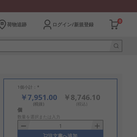
0
荷物追跡
ログイン/新規登録
1個小計：*
￥7,951.00
￥8,746.10
(税抜)
(税込)
Add
個
to
数量を選択または入力
Basket
注文書へ追加