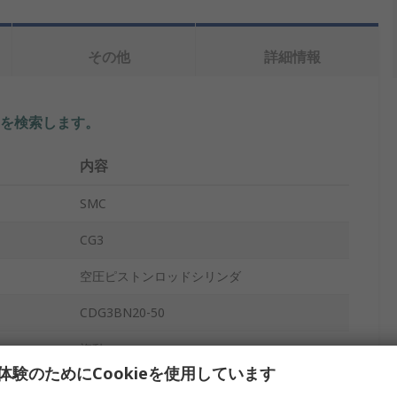
その他
詳細情報
を検索します。
内容
SMC
CG3
空圧ピストンロッドシリンダ
CDG3BN20-50
複動
体験のためにCookieを使用しています
20mm