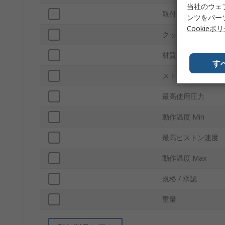
当社のウェ
取付タイプ
ンツをパー
Cookieポ
クッションタイプ
材質
す
ストローク長さ
最高使用圧力
動作温度 Min
最高ピストン速度
動作温度 Max
規格 / 承認
重量