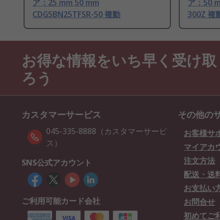
ア：25 mm 50 mm
ア：50 m
CDG5BN25TFSR-50 複動
300Z 複
お得な情報をいち早く受け取
ろう
カスタマーサービス
その他の
045-335-8888（カスタマーサービ
お客様サ
ス）
マイアカ
注文方法
SNS公式アカウント
配送・送
お支払い
ご利用可能カード会社
お問合せ
初めてご