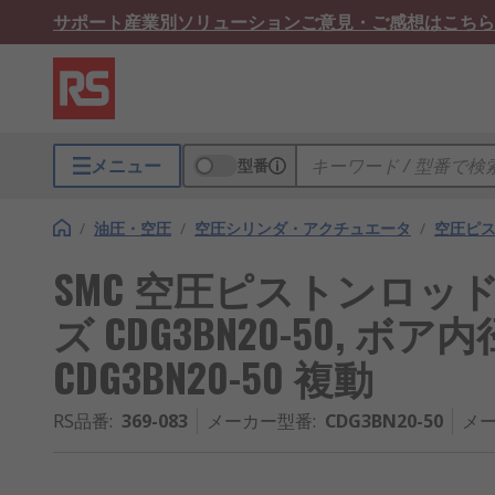
サポート
産業別ソリューション
ご意見・ご感想はこちら
メニュー
型番
/
油圧・空圧
/
空圧シリンダ・アクチュエータ
/
空圧ピ
SMC 空圧ピストンロッド
ズ CDG3BN20-50, ボア内
CDG3BN20-50 複動
RS品番
:
369-083
メーカー型番
:
CDG3BN20-50
メー