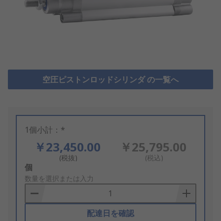
空圧ピストンロッドシリンダ の一覧へ
1個小計：*
￥23,450.00
￥25,795.00
(税抜)
(税込)
Add
個
to
数量を選択または入力
Basket
配達日を確認