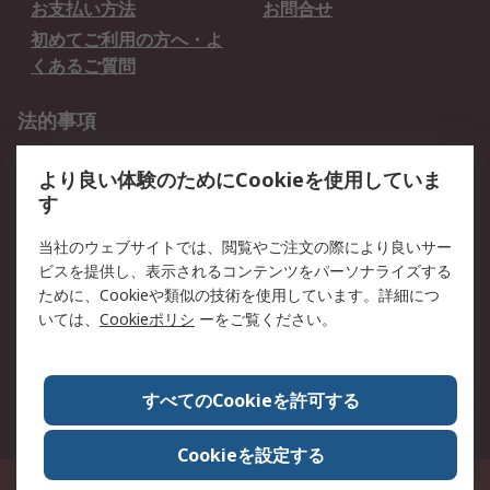
お支払い方法
お問合せ
初めてご利用の方へ・よ
くあるご質問
法的事項
プライバシーポリシー
ご利用規約
より良い体験のためにCookieを使用していま
クッキーポリシー
す
RSについて
当社のウェブサイトでは、閲覧やご注文の際により良いサー
ビスを提供し、表示されるコンテンツをパーソナライズする
会社概要
採用情報
ために、Cookieや類似の技術を使用しています。詳細につ
プレスリリース＆お知ら
コーポレートサイト
いては、
Cookieポリシ
ーをご覧ください。
せ
全世界のRS
RSの歴史
すべてのCookieを許可する
ESGへの取り組み（英語）
認証について
Cookieを設定する
〒240-0005 神奈川県横浜市保土ヶ谷区神戸町134番地 横浜ビジネスパーク ウ