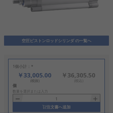
空圧ピストンロッドシリンダ の一覧へ
1個小計：*
￥33,005.00
￥36,305.50
(税抜)
(税込)
Add
個
to
数量を選択または入力
Basket
注文書へ追加