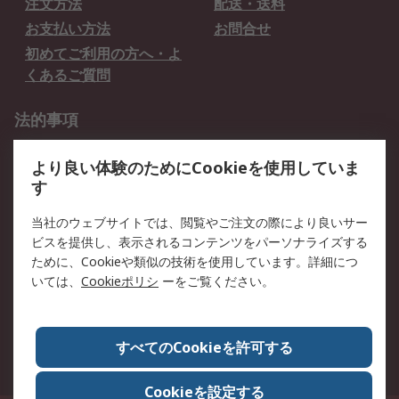
注文方法
配送・送料
お支払い方法
お問合せ
初めてご利用の方へ・よ
くあるご質問
法的事項
プライバシーポリシー
ご利用規約
より良い体験のためにCookieを使用していま
クッキーポリシー
す
RSについて
当社のウェブサイトでは、閲覧やご注文の際により良いサー
ビスを提供し、表示されるコンテンツをパーソナライズする
会社概要
採用情報
ために、Cookieや類似の技術を使用しています。詳細につ
プレスリリース＆お知ら
コーポレートサイト
いては、
Cookieポリシ
ーをご覧ください。
せ
全世界のRS
RSの歴史
すべてのCookieを許可する
ESGへの取り組み（英語）
認証について
Cookieを設定する