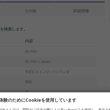
その他
詳細情報
を検索します。
内容
RS PRO
RS PRO L Series
空圧ピストンロッドシリンダ
複動
穴
体験のためにCookieを使用しています
磁気式
ブサイトでは、閲覧やご注文の際により良いサービスを提供し、表示さ