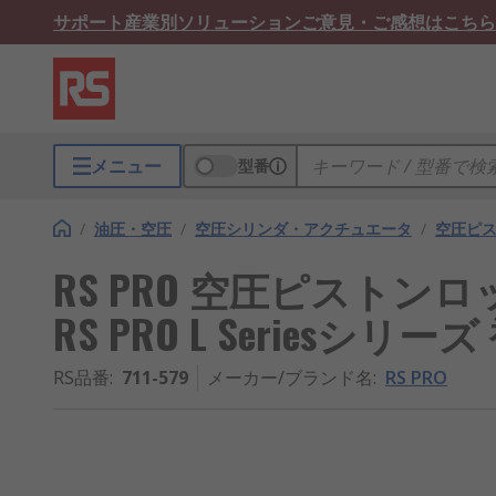
サポート
産業別ソリューション
ご意見・ご感想はこちら
メニュー
型番
/
油圧・空圧
/
空圧シリンダ・アクチュエータ
/
空圧ピ
RS PRO 空圧ピストンロ
RS PRO L Seriesシリー
RS品番
:
711-579
メーカー/ブランド名
:
RS PRO