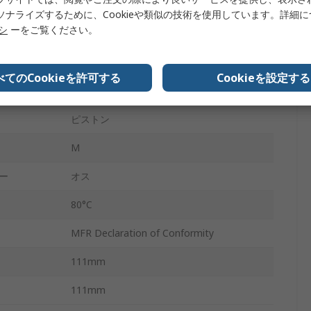
アルミニウム
ソナライズするために、Cookieや類似の技術を使用しています。詳細
リシ
ーをご覧ください。
229.5mm
200mm
べてのCookieを許可する
Cookieを設定する
ズ
M20
ピストン
M
ー
オス
80°C
MFR Declaration of Conformity
111mm
111mm