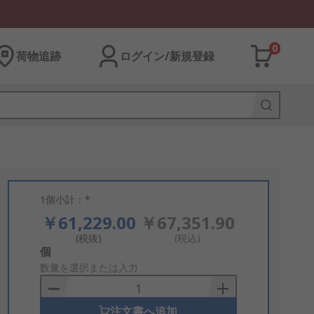
0
荷物追跡
ログイン/新規登録
1個小計：*
￥61,229.00
￥67,351.90
(税抜)
(税込)
Add
個
to
数量を選択または入力
Basket
注文書へ追加