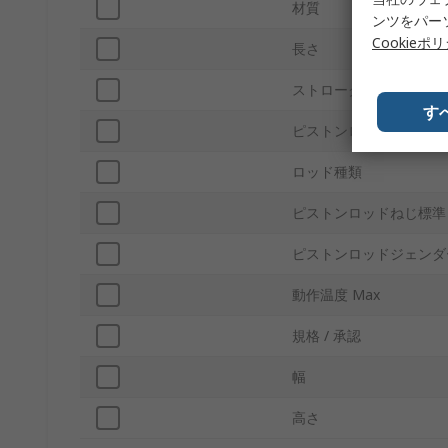
材質
ンツをパー
Cookieポ
長さ
ストローク長さ
す
ピストンロッドねじサイ
ロッド種類
ピストンロッドねじ標準
ピストンロッドジェンダ
動作温度 Max
規格 / 承認
幅
高さ