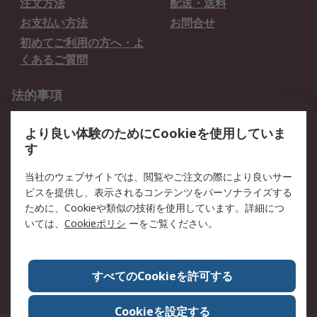
注文方法
配送・送料
お支払い方法
お問合せ
初めてご利用の方へ・よ
くあるご質問
法的事項
プライバシーポリシー
ご利用規約
より良い体験のためにCookieを使用していま
クッキーポリシー
す
RSについて
当社のウェブサイトでは、閲覧やご注文の際により良いサー
ビスを提供し、表示されるコンテンツをパーソナライズする
会社概要
採用情報
ために、Cookieや類似の技術を使用しています。詳細につ
プレスリリース＆お知ら
コーポレートサイト
いては、
Cookieポリシ
ーをご覧ください。
せ
全世界のRS
RSの歴史
すべてのCookieを許可する
ESGへの取り組み（英語）
認証について
Cookieを設定する