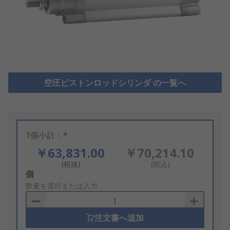
空圧ピストンロッドシリンダ の一覧へ
1個小計：*
￥63,831.00
￥70,214.10
(税抜)
(税込)
Add
個
to
数量を選択または入力
Basket
注文書へ追加