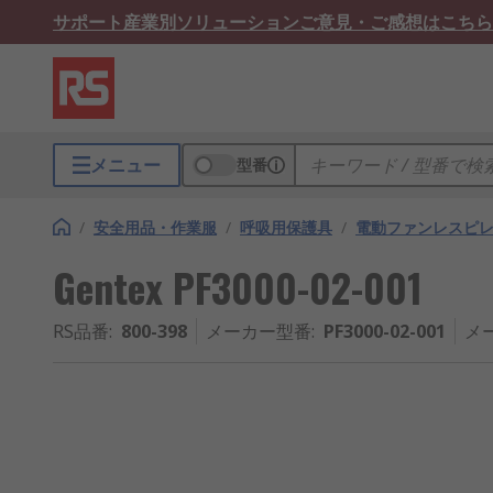
サポート
産業別ソリューション
ご意見・ご感想はこちら
メニュー
型番
/
安全用品・作業服
/
呼吸用保護具
/
電動ファンレスピ
Gentex PF3000-02-001
RS品番
:
800-398
メーカー型番
:
PF3000-02-001
メ