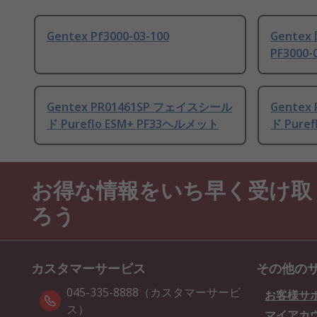
Gentex Pf3000-03-100
Gente
PF3000-
Gentex PR01461SP フェイスシール
Gentex
ド Pureflo ESM+ PF33ヘルメット
ド Pure
お得な情報をいち早く受け取
ろう
カスタマーサービス
その他の
045-335-8888（カスタマーサービ
お客様サ
ス）
マイアカ