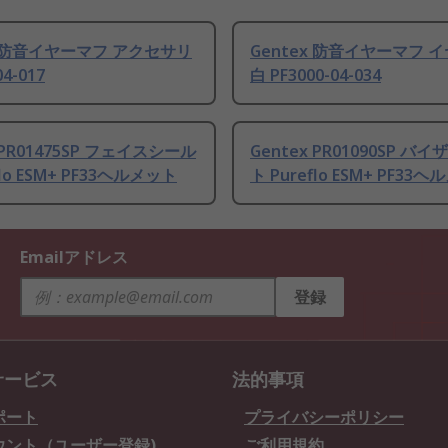
x 防音イヤーマフ アクセサリ
Gentex 防音イヤーマフ 
04-017
白 PF3000-04-034
 PR01475SP フェイスシール
Gentex PR01090SP バ
flo ESM+ PF33ヘルメット
ト Pureflo ESM+ PF33
Emailアドレス
登録
サービス
法的事項
ポート
プライバシーポリシー
ウント（ユーザー登録)
ご利用規約