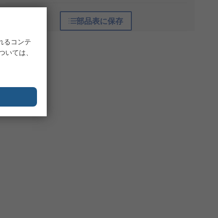
部品表に保存
れるコンテ
については、