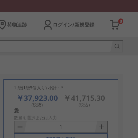
0
荷物追跡
ログイン/新規登録
1 袋(1袋5個入り) 小計：*
￥37,923.00
￥41,715.30
(税抜)
(税込)
Add
袋
to
数量を選択または入力
Basket