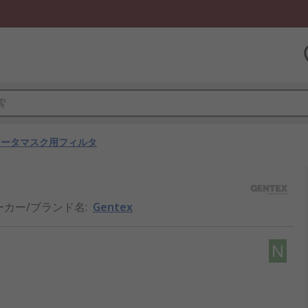
レータマスク用フィルタ
ーカー/ブランド名
:
Gentex
N