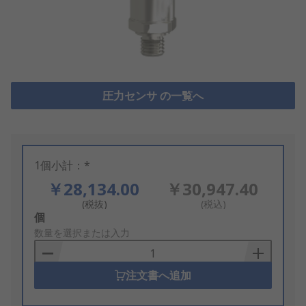
圧力センサ の一覧へ
1個小計：*
￥28,134.00
￥30,947.40
(税抜)
(税込)
Add
個
to
数量を選択または入力
Basket
注文書へ追加