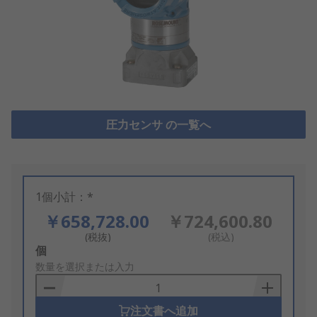
圧力センサ の一覧へ
1個小計：*
￥658,728.00
￥724,600.80
(税抜)
(税込)
Add
個
to
数量を選択または入力
Basket
注文書へ追加