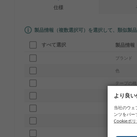
仕様
製品情報（複数選択可）を選択して、類似製品
すべて選択
製品情報
ブランド
色
テープの種
より良い
プロダクト
当社のウェ
バックの材
ンツをパー
幅
Cookieポ
長さ