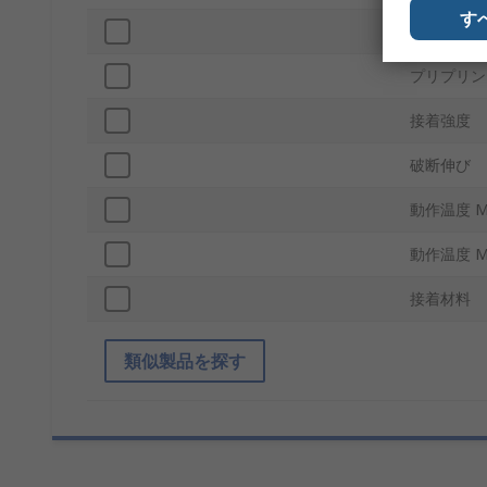
す
厚さ
プリプリン
接着強度
破断伸び
動作温度 M
動作温度 M
接着材料
類似製品を探す