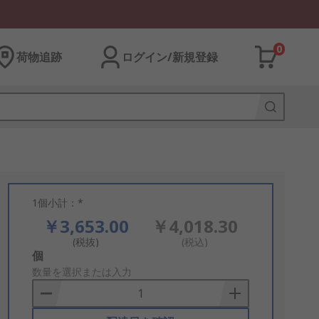
0
荷物追跡
ログイン/新規登録
1個小計：*
￥3,653.00
￥4,018.30
(税抜)
(税込)
Add
個
to
数量を選択または入力
Basket