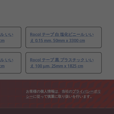
ール いい
Rocol テープ 白 塩化ビニール いい
 cm
え 0.15 mm, 50mm x 3300 cm
ール いい
Rocol テープ 黒 プラスチック いい
 cm
え 100 μm, 25mm x 1825 cm
お客様の個人情報は、当社の
プライバシーポリ
シー
に従って慎重に取り扱いを行います。