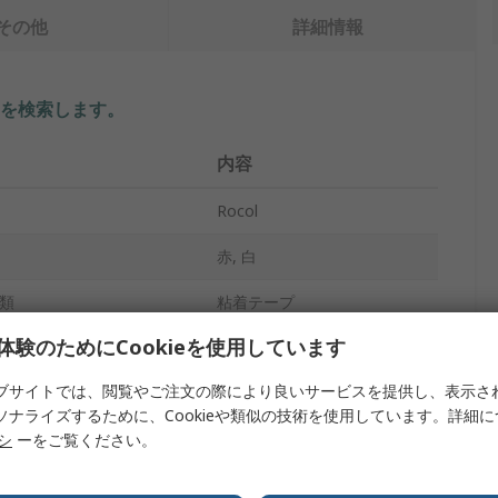
その他
詳細情報
を検索します。
内容
Rocol
赤, 白
類
粘着テープ
体験のためにCookieを使用しています
タイプ
テープ
ブサイトでは、閲覧やご注文の際により良いサービスを提供し、表示さ
質
塩化ビニール
ソナライズするために、Cookieや類似の技術を使用しています。詳細
50mm
リシ
ーをご覧ください。
3300cm