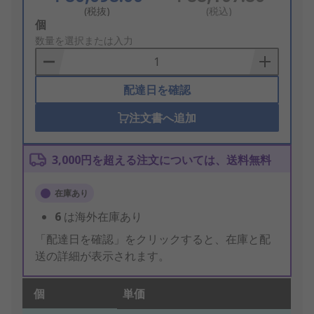
(税抜)
(税込)
Add
個
to
数量を選択または入力
Basket
配達日を確認
注文書へ追加
3,000円を超える注文については、送料無料
在庫あり
6
は海外在庫あり
「配達日を確認」をクリックすると、在庫と配
送の詳細が表示されます。
個
単価