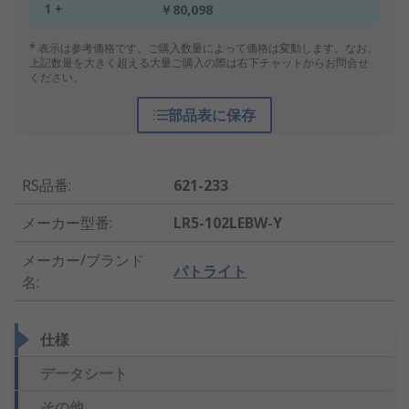
1 +
￥80,098
* 表示は参考価格です。ご購入数量によって価格は変動します。なお、
上記数量を大きく超える大量ご購入の際は右下チャットからお問合せ
ください。
部品表に保存
RS品番
:
621-233
メーカー型番
:
LR5-102LEBW-Y
メーカー/ブランド
パトライト
名
:
仕様
データシート
その他