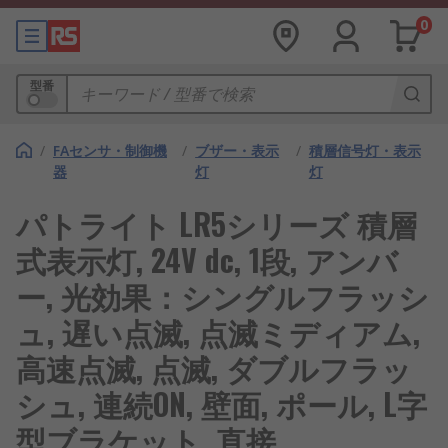
0
型番
/
FAセンサ・制御機
/
ブザー・表示
/
積層信号灯・表示
器
灯
灯
パトライト LR5シリーズ 積層
式表示灯, 24V dc, 1段, アンバ
ー, 光効果：シングルフラッシ
ュ, 遅い点滅, 点滅ミディアム,
高速点滅, 点滅, ダブルフラッ
シュ, 連続ON, 壁面, ポール, L字
型ブラケット, 直接,