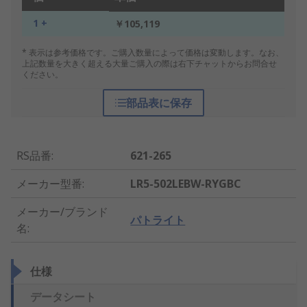
1 +
￥105,119
* 表示は参考価格です。ご購入数量によって価格は変動します。なお、
上記数量を大きく超える大量ご購入の際は右下チャットからお問合せ
ください。
部品表に保存
RS品番
:
621-265
メーカー型番
:
LR5-502LEBW-RYGBC
メーカー/ブランド
パトライト
名
:
仕様
データシート