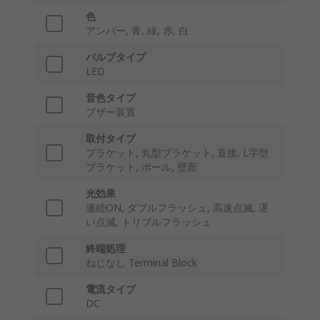
色
アンバー, 青, 緑, 赤, 白
バルブタイプ
LED
音色タイプ
ブザー装置
取付タイプ
ブラケット, 丸型ブラケット, 直接, L字型
ブラケット, ポール, 壁面
光効果
連続ON, ダブルフラッシュ, 高速点滅, 遅
い点滅, トリプルフラッシュ
終端処理
ねじなし Terminal Block
電流タイプ
DC