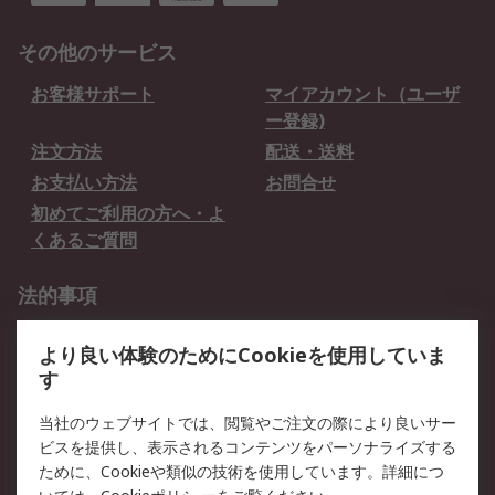
その他のサービス
お客様サポート
マイアカウント（ユーザ
ー登録)
注文方法
配送・送料
お支払い方法
お問合せ
初めてご利用の方へ・よ
くあるご質問
法的事項
プライバシーポリシー
ご利用規約
より良い体験のためにCookieを使用していま
クッキーポリシー
す
RSについて
当社のウェブサイトでは、閲覧やご注文の際により良いサー
ビスを提供し、表示されるコンテンツをパーソナライズする
会社概要
採用情報
ために、Cookieや類似の技術を使用しています。詳細につ