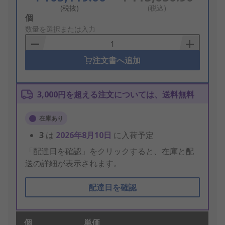
(税抜)
(税込)
Add
個
to
数量を選択または入力
Basket
注文書へ追加
3,000円を超える注文については、送料無料
在庫あり
3
は
2026年8月10日
に入荷予定
「配達日を確認」をクリックすると、在庫と配
送の詳細が表示されます。
配達日を確認
個
単価