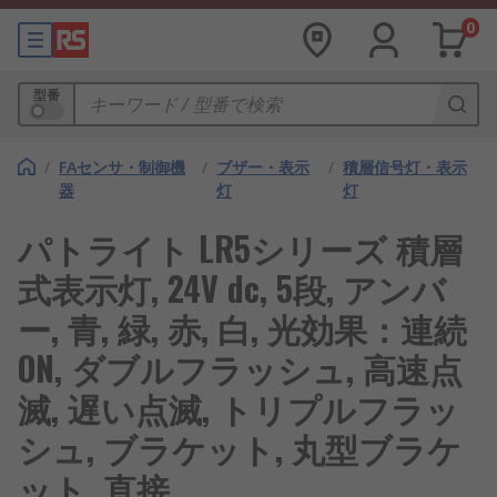
0
型番
/
FAセンサ・制御機
/
ブザー・表示
/
積層信号灯・表示
器
灯
灯
パトライト LR5シリーズ 積層
式表示灯, 24V dc, 5段, アンバ
ー, 青, 緑, 赤, 白, 光効果：連続
ON, ダブルフラッシュ, 高速点
滅, 遅い点滅, トリプルフラッ
シュ, ブラケット, 丸型ブラケ
ット, 直接,