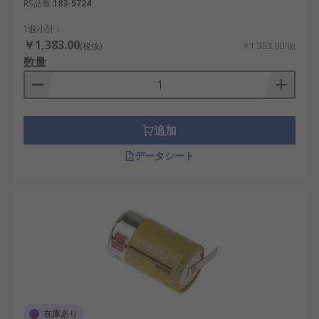
RS品番
183-5724
単3の半分乾電池
：単3形の約半分の長さで、
小型電子玩具やセンサーモジュールに適して
1個小計：
います。
￥1,383.00
(税抜)
￥1,383.00/個
数量
単3の2/3乾電池
：省スペースながら一定容量
が確保でき、ロボット制御基板や無線デバイ
スに利用されます。
単1の2倍乾電池
：高容量を必要とする重機用
追加
ライトや緊急用電源に対応する大型サイズ。
データシート
特大サイズ乾電池
：産業用のバックアップ電
源や災害時の通信装置に使われる、非常に高
容量なタイプです。
特殊サイズ乾電池のメリット
特殊サイズ乾電池は、用途に応じた電源設計を可能
にする多くの利点があります。
サイズの柔軟性：狭小スペースへの組み込み
在庫あり