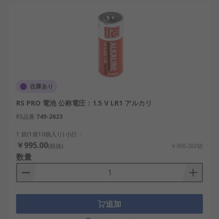
す。
工場のIoTセンサー：国内製造業では、生産ラ
インの稼働状態を監視するセンサーに超小型
電池が搭載されています。
医療機器：携帯型モニターや自己注射装置な
どで安全かつ持続的な電力供給が必要です。
自動販売機や駅のIC端末：定期的なメンテナ
在庫あり
ンスが難しいため、高寿命の電池が求められ
RS PRO 電池 公称電圧：1.5 V LR1 アルカリ
ます。
RS品番
749-2623
ホビー用ラジコンやガジェット：設計自由度
1 袋(1袋10個入り) 小計：
の高い乾電池は、自作機器との相性が良好で
￥995.00
す。
(税抜)
￥995.00/袋
数量
特殊サイズ乾電池のメーカ
ー
追加
多くの国際的・国内的ブランドが特殊サイズ乾電池