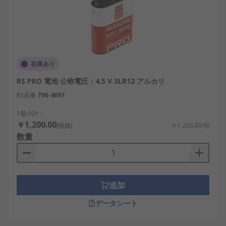
容量：装置の消費電力や動作時間に応じて、
必要なmAh（ミリアンペア時）を判断しま
す。
端子構造：スナップ式、リード線付き、コネ
クタ端子など、接続方式が一致することが必
在庫あり
要です。
RS PRO 電池 公称電圧：4.5 V 3LR12 アルカリ
電池の種類：アルカリ、リチウム、NiMHな
RS品番
790-4697
ど、求められる性能や保管性を考慮して選び
ます。
1個小計：
￥1,200.00
(税抜)
￥1,200.00/個
特殊サイズ乾電池の用途
数量
これらの乾電池は、一般的な家庭製品に加え、産
業、商業、研究用途、ホビー分野でも重要な役割を
果たしています。
追加
データシート
スマートロックや防犯装置：住宅の鍵管理や
警報機器に、小型・高電圧の電池が使われま