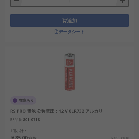
ーユニット、スマートメーター、半導体設備内の小
型制御装置、さらにはAIエッジコンピューティング
デバイスなど、高密度で多機能な機器が増加してお
追加
り、それに対応する特殊サイズ乾電池の需要も高ま
データシート
っています。特に日本市場では、スペース効率と高
い安全性が重要視されるため、これらの乾電池は選
ばれる機会が増えています。
一般的な乾電池との違い
通常の乾電池は、多くの家庭用製品や一般的な電子
機器での使用を目的として、標準化されたサイズ
（例：単1、単3など）と電圧（1.5V）が採用されて
います。一方で、特殊サイズ乾電池は、その製品に
在庫あり
最適な電源供給を可能にするため、サイズや容量、
RS PRO 電池 公称電圧：12 V 8LR732 アルカリ
電圧が多様です。
RS品番
801-0718
また、特殊サイズ乾電池は、標準電池では対応しき
1個小計：
れない特性を必要とする場面で活躍します。たとえ
￥85.00
(税抜)
￥85.00/個