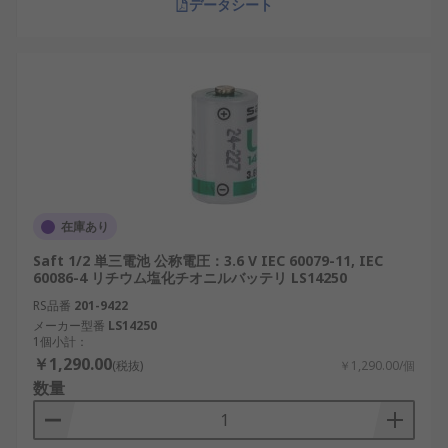
データシート
の製造を手掛けており、信頼性と性能の両面で実績
があります。
RS PRO：汎用性とコストパフォーマンスに優
れた製品群を展開。
Saft：高耐久・高信頼性を特徴とするフランス
の老舗バッテリーメーカー。
Duracell：家庭・産業用途双方に対応した広
範な電池製品を提供。
在庫あり
Tadiran：超長寿命を誇るリチウム電池を中心
Saft 1/2 単三電池 公称電圧：3.6 V IEC 60079-11, IEC
に、過酷な環境向けに強み。
60086-4 リチウム塩化チオニルバッテリ LS14250
マクセル：日本国内の電子機器分野で多数採
RS品番
201-9422
メーカー型番
LS14250
用されるブランド。
1個小計：
日立マクセル：長期信頼性を重視した日本の
￥1,290.00
(税抜)
￥1,290.00/個
老舗メーカーで、産業用途にも適応。
数量
特殊サイズ乾電池は、さまざまなシーンで不可欠な