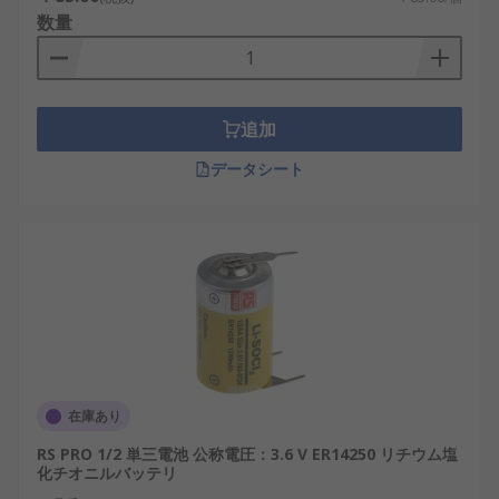
ば、高温多湿環境下や極寒環境、連続稼働の要求が
数量
高い産業分野などでは、耐久性と安定性に優れた構
造の特殊乾電池が好まれます。加えて、設計の自由
度を保つため、機器ごとにカスタマイズされた形状
の電池も存在します。
追加
特殊サイズ乾電池の種類
データシート
特殊サイズ乾電池には多くのバリエーションが存在
し、機器の設計思想や要求に合わせて適切な選定が
必要です。
単5乾電池
：非常に小型で、補聴器や小型リモ
コンなどに使われるボタン型に近い乾電池で
す。
在庫あり
A27電池
：12V出力が可能で、カーリモコンや
セキュリティ装置など高電圧が求められる機
RS PRO 1/2 単三電池 公称電圧：3.6 V ER14250 リチウム塩
器に用いられます。
化チオニルバッテリ