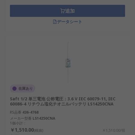
存在となっています。日本の産業、再生可能エネル
ギー、医療、輸送、IoTといった分野において、よ
追加
り高機能でコンパクトな機器の登場とともに、その
データシート
ニーズは今後も増加すると考えられます。
特殊サイズ乾電池用RSコンポーネ
ントのご紹介
RSは、日本全国で使用される特殊サイズ乾電池の世
界的なサプライヤーとして認知されています。当社
は、日本の高い性能・信頼性基準を満たす特殊サイ
ズ乾電池を提供しており、産業用途から革新的なプ
在庫あり
ロジェクトまで対応する幅広い特殊サイズ乾電池を
卸売価格で取り扱っています。おすすめ品や交換部
Saft 1/2 単三電池 公称電圧：3.6 V IEC 60079-11, IEC
60086-4 リチウム塩化チオニルバッテリ LS14250CNA
品も低価格でご用意しています。配送については、
配送ページ
をご確認ください。
RS品番
436-4768
メーカー型番
LS14250CNA
1個小計：
￥1,510.00
(税抜)
￥1,510.00/個