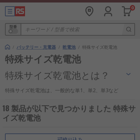
0
型番
/
バッテリー・充電器
/
乾電池
/
特殊サイズ乾電池
特殊サイズ乾電池
特殊サイズ乾電池とは？
特殊サイズ乾電池は、一般的な単1、単2、単3など
とは異なるサイズや形状を持つ電池であり、特定の
用途やデバイス向けに設計された製品群です。小型
18 製品が以下で見つかりました 特殊サ
化、高電圧、長寿命など、様々な特性を持つため、
イズ乾電池
産業用からホビー用途まで幅広く使用されていま
す。
絞り込み