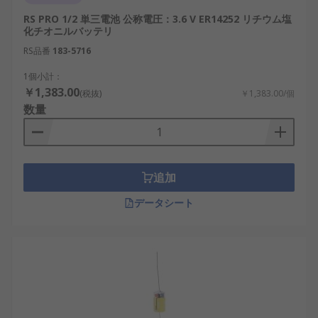
が可能。例：IoTセンサーモジュール、家庭用
RS PRO 1/2 単三電池 公称電圧：3.6 V ER14252 リチウム塩
スマートキー。
化チオニルバッテリ
高電圧供給：1.5V、3.6V、12Vなど多様な電圧
RS品番
183-5716
選択肢を提供。例：A27電池を用いた自動車用
1個小計：
リモコン、無線ドアベル。
￥1,383.00
(税抜)
￥1,383.00/個
長寿命設計：過酷な環境下でも長期間安定稼
数量
働。例：気象観測センサー、山岳地帯の監視
装置。
高容量：標準乾電池では難しい長時間の電力
追加
供給が可能。例：通信中継装置、災害対策機
器。
データシート
機器専用設計が可能：機器の機能に最適化さ
れたバッテリーを選べる。例：半導体製造装
置の制御ユニット、医療用ポータブルモニタ
ー。
ただし、以下のような注意点もあります：