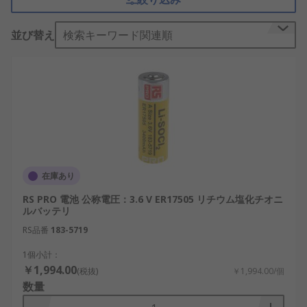
特殊サイズ乾電池の仕組み
並び替え
検索キーワード関連順
特殊サイズ乾電池は、基本的には一般的な乾電池と
同様に、内部の化学反応によって電流を発生させる
構造になっています。外部回路を通じて電子が流れ
ることで、電力を供給します。
これらの乾電池の主な機能は、限られた空間や特殊
な構造を持つ機器に電力を供給することです。たと
えば、超小型のIoTデバイスや通信モジュールで
は、通常サイズの乾電池ではスペース的に収まらな
在庫あり
いことがあります。そこで、単3の半分乾電池や単3
RS PRO 電池 公称電圧：3.6 V ER17505 リチウム塩化チオニ
の2/3乾電池などが選ばれます。また、一定期間に
ルバッテリ
わたり長時間動作が必要な産業用センサーやロジス
RS品番
183-5719
ティクス用の監視タグなどでは、高容量・高電圧の
A27電池や特大サイズ乾電池が採用されるケースが
1個小計：
あります。
￥1,994.00
(税抜)
￥1,994.00/個
数量
国内においても、再生可能エネルギー関連のセンサ