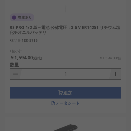
一般店舗での入手が困難な場合がある
販売価格が標準乾電池より高価
在庫あり
製品設計変更時に代替品の確保が難しいこと
RS PRO 1/2 単三電池 公称電圧：3.6 V ER14251 リチウム塩
も
化チオニルバッテリ
RS品番
183-5715
特殊サイズ乾電池の選び方
1個小計：
￥1,594.00
(税抜)
￥1,594.00/個
電子機器やプロジェクトで使用する電池を選ぶ際に
数量
は、以下のようなポイントを意識することが重要で
す：
電圧：必要な駆動電圧に合わせて選択しま
追加
す。1.5V、3.6V、4.5V、12Vなどが一般的で
す。
データシート
サイズ：筐体の設計スペースに合うサイズか
を確認しましょう。特殊サイズ乾電池は長さ
や直径にバリエーションがあります。