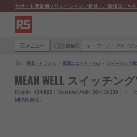
サポート
産業別ソリューション
ご意見・ご感想はこちら
メニュー
型番
/
電源・トランス
/
電源ユニット・PSU
/
スイッチング電
MEAN WELL スイッチング電源,
RS品番
:
424-862
Distrelec 品番
:
304-13-339
メー
MEAN WELL