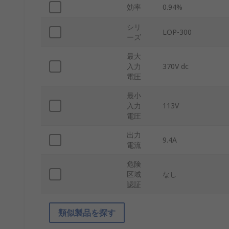
効率
0.94%
シリ
LOP-300
ーズ
最大
入力
370V dc
電圧
最小
入力
113V
電圧
出力
9.4A
電流
危険
区域
なし
認証
類似製品を探す