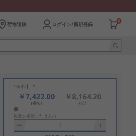
0
荷物追跡
ログイン/新規登録
1個小計：*
￥7,422.00
￥8,164.20
(税抜)
(税込)
Add
個
to
数量を選択または入力
Basket