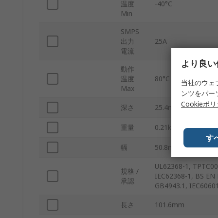
温度
-40°C
Min
SMPS
出力
25A
電流
より良い
動作
温度
80°C
当社のウェ
Max
ンツをパー
Cookieポ
深さ
25.4mm
重量
0.21kg
す
幅
50.8mm
UL62368-1, TPTC004
規格 /
IEC62368-1, BS EN
承認
GB4943.1, IEC60601
長さ
101.6mm