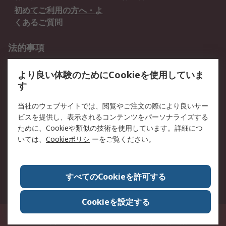
初めてご利用の方へ・よ
くあるご質問
法的事項
プライバシーポリシー
ご利用規約
より良い体験のためにCookieを使用していま
クッキーポリシー
す
RSについて
当社のウェブサイトでは、閲覧やご注文の際により良いサー
ビスを提供し、表示されるコンテンツをパーソナライズする
会社概要
採用情報
ために、Cookieや類似の技術を使用しています。詳細につ
プレスリリース＆お知ら
コーポレートサイト
いては、
Cookieポリシ
ーをご覧ください。
せ
全世界のRS
RSの歴史
すべてのCookieを許可する
ESGへの取り組み（英語）
認証について
Cookieを設定する
〒240-0005 神奈川県横浜市保土ヶ谷区神戸町134番地 横浜ビジネスパーク ウ
エストタワー12階
© アールエスコンポーネンツ株式会社