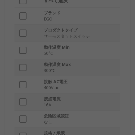
すべて選択
ブランド
EGO
プロダクトタイプ
サーモスタットスイッチ
動作温度 Min
50°C
動作温度 Max
300°C
接触 AC電圧
400V ac
接点電流
16A
危険区域認証
なし
規格 / 承認