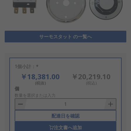
サーモスタット の一覧へ
1個小計：*
￥18,381.00
￥20,219.10
(税抜)
(税込)
Add
個
to
数量を選択または入力
Basket
配達日を確認
注文書へ追加