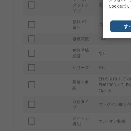
タットタ
電子サーモスタ
Cookieポ
イプ
接触 AC
250V ac
す
電圧
接点電流
10A
危険区域
なし
認証
シリーズ
E5L
EN 61010-1, EN6
規格 / 承
EN61000-4-2, EN
認
ClassA
取付タイ
プラグイン取り
プ
スイッチ
オン, オフ制御
機能