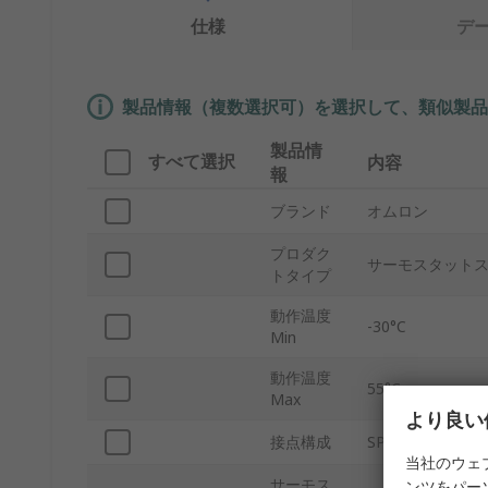
仕様
デ
製品情報（複数選択可）を選択して、類似製品
製品情
すべて選択
内容
報
ブランド
オムロン
プロダク
サーモスタット
トタイプ
動作温度
-30°C
Min
動作温度
55°C
Max
より良い
接点構成
SPDT
当社のウェ
サーモス
ンツをパー