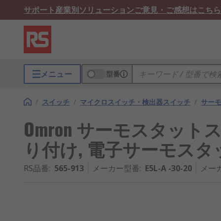
サポート
産業別ソリューション
ご意見・ご感想はこちら
メニュー
型番
/
スイッチ
/
マイクロスイッチ・検出器スイッチ
/
サー
Omron サーモスタット
り付け, 電子サーモスタット
RS品番
:
565-913
メーカー型番
:
E5L-A -30-20
メー