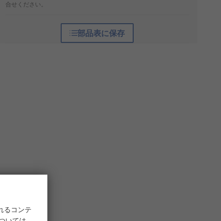
合せください。
部品表に保存
れるコンテ
については、