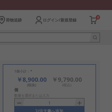
0
荷物追跡
ログイン/新規登録
1個小計：*
￥8,900.00
￥9,790.00
(税抜)
(税込)
Add
個
to
数量を選択または入力
Basket
注文書へ追加