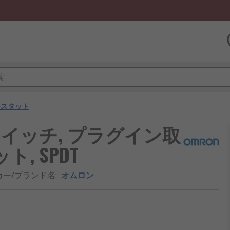
モスタット
スイッチ, プラグイン取
, SPDT
カー/ブランド名
:
オムロン