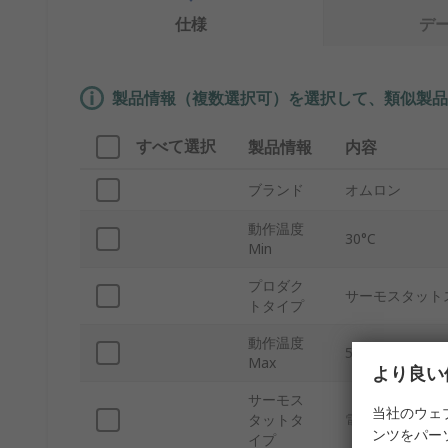
仕様
デ
製品情報（複数選択可）を選択して、類似製品
すべて選択
製品情報
内容
ブランド
オムロン
動作温度
30°C
Min
プロダク
サーモスタット
トタイプ
動作温度
55°C
Max
より良い
サーモス
当社のウェ
タットタ
電子サーモスタ
ンツをパー
イプ