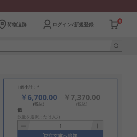
0
荷物追跡
ログイン/新規登録
1個小計：*
￥6,700.00
￥7,370.00
(税抜)
(税込)
Add
個
to
数量を選択または入力
Basket
注文書へ追加