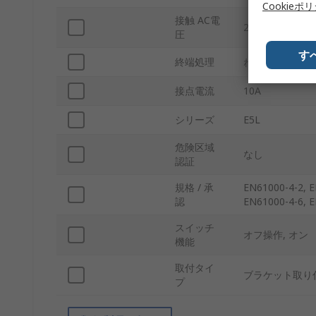
Cookieポ
接触 AC電
250V ac
圧
す
終端処理
ねじ
接点電流
10A
シリーズ
E5L
危険区域
なし
認証
規格 / 承
EN61000-4-2, E
認
EN61000-4-6, E
スイッチ
オフ操作, オン
機能
取付タイ
ブラケット取り
プ