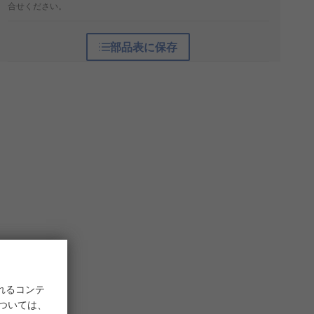
合せください。
部品表に保存
れるコンテ
については、