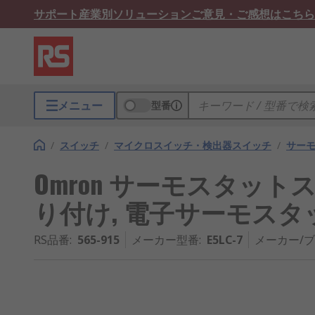
サポート
産業別ソリューション
ご意見・ご感想はこちら
メニュー
型番
/
スイッチ
/
マイクロスイッチ・検出器スイッチ
/
サー
Omron サーモスタット
り付け, 電子サーモスタ
RS品番
:
565-915
メーカー型番
:
E5LC-7
メーカー/