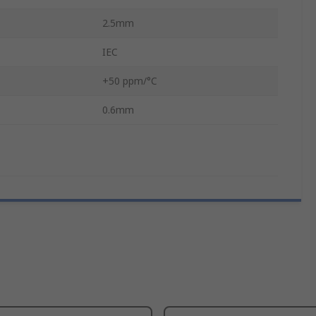
2.5mm
IEC
+50 ppm/°C
0.6mm