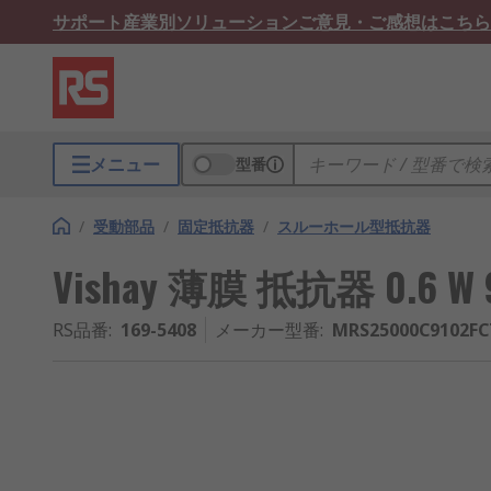
サポート
産業別ソリューション
ご意見・ご感想はこちら
メニュー
型番
/
受動部品
/
固定抵抗器
/
スルーホール型抵抗器
Vishay 薄膜 抵抗器 0.6 W 9
RS品番
:
169-5408
メーカー型番
:
MRS25000C9102FC