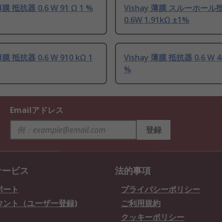
薄膜 抵抗器 0.6 W 91 Ω 1 %
Vishay 薄膜 スルーホール
0.6W 1.91kΩ ±1%
薄膜 抵抗器 0.6 W 910 kΩ 1
Vishay 薄膜 抵抗器 0.6 W 4
%
Emailアドレス
登録
サービス
法的事項
ポート
プライバシーポリシー
ウント（ユーザー登録)
ご利用規約
クッキーポリシー