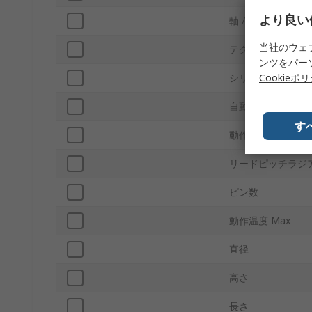
より良い
軸 / 放射状
当社のウェ
テクノロジー
ンツをパー
Cookieポ
シリーズ
自動車規格
す
動作温度 Min
リードピッチラジ
ピン数
動作温度 Max
直径
高さ
長さ