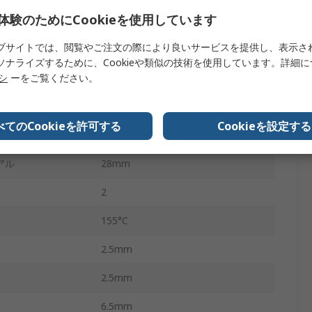
体験のためにCookieを使用しています
アキシャル状
ブサイトでは、閲覧やご注文の際により良いサービスを提供し、表示さ
薄膜
ソナライズするために、Cookieや類似の技術を使用しています。詳細
リシ
ーをご覧ください。
MRS25
なし
べてのCookieを許可する
Cookieを設定する
-55°C
アル
28mm
2
155°C
2.5mm
2.5mm
6.5mm