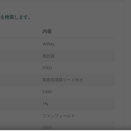
を検索します。
内容
Vishay
抵抗器
91kΩ
業務用薄膜リード付き
0.6W
1%
ファンフォールド
350V