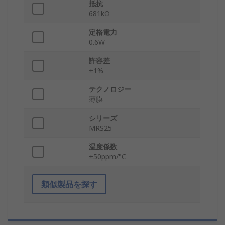
抵抗
681kΩ
定格電力
0.6W
許容差
±1%
テクノロジー
薄膜
シリーズ
MRS25
温度係数
±50ppm/°C
類似製品を探す