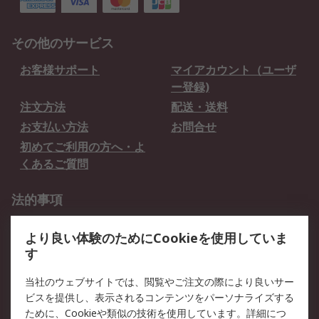
その他のサービス
お客様サポート
マイアカウント（ユーザ
ー登録)
注文方法
配送・送料
お支払い方法
お問合せ
初めてご利用の方へ・よ
くあるご質問
法的事項
プライバシーポリシー
ご利用規約
より良い体験のためにCookieを使用していま
クッキーポリシー
す
RSについて
当社のウェブサイトでは、閲覧やご注文の際により良いサー
ビスを提供し、表示されるコンテンツをパーソナライズする
会社概要
採用情報
ために、Cookieや類似の技術を使用しています。詳細につ