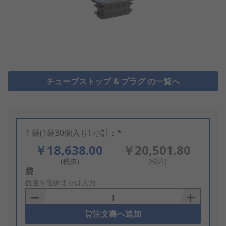
チューブストップ & プラグ の一覧へ
1 袋(1袋30個入り) 小計：*
￥18,638.00
￥20,501.80
(税抜)
(税込)
Add
袋
to
数量を選択または入力
Basket
注文書へ追加