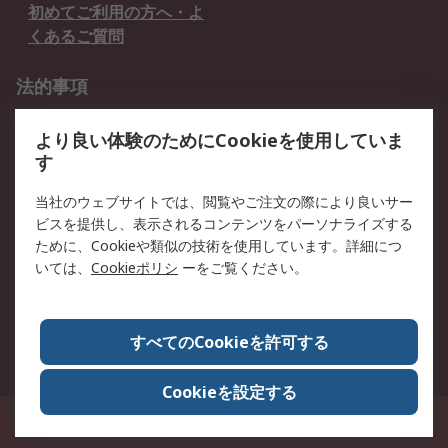
初めてご利用の方へ・よ
くあるご質問
法的事項
プライバシーポリシー
ご利用規約
より良い体験のためにCookieを使用していま
クッキーポリシー
す
RSについて
当社のウェブサイトでは、閲覧やご注文の際により良いサー
ビスを提供し、表示されるコンテンツをパーソナライズする
会社概要
採用情報
ために、Cookieや類似の技術を使用しています。詳細につ
プレスリリース＆お知ら
コーポレートサイト
いては、
Cookieポリシ
ーをご覧ください。
せ
全世界のRS
RSの歴史
すべてのCookieを許可する
ESGへの取り組み（英語）
認証について
Cookieを設定する
〒240-0005 神奈川県横浜市保土ヶ谷区神戸町134番地 横浜ビジネスパーク ウ
エストタワー12階
© アールエスコンポーネンツ株式会社