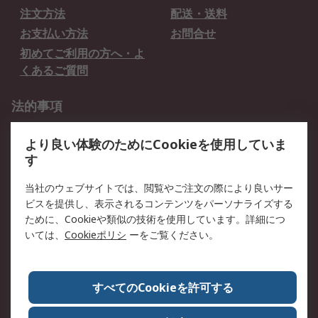
注文方法
配送・送料
お支払い方法
お問合せ
初めてご利用の方へ・よ
くあるご質問
法的事項
プライバシーポリシー
ご利用規約
より良い体験のためにCookieを使用していま
クッキーポリシー
す
RSについて
当社のウェブサイトでは、閲覧やご注文の際により良いサー
ビスを提供し、表示されるコンテンツをパーソナライズする
会社概要
採用情報
ために、Cookieや類似の技術を使用しています。詳細につ
プレスリリース＆お知ら
コーポレートサイト
いては、
Cookieポリシ
ーをご覧ください。
せ
全世界のRS
RSの歴史
すべてのCookieを許可する
ESGへの取り組み（英語）
認証について