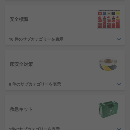
信頼性の高い、高品質な安全製品を提供していま
す。
安全標識
安全製品の種類
10 件のサブカテゴリーを表示
当社の取り扱い製品では、 一般的な安全製品と専門
的な安全製品をご用意しています。床のスリップや
液体流出の防止、 怪我の手当て、化学薬品への曝露
防止等、 職場や家庭の安全性の確保と潜在的なリス
床安全対策
クを軽減することができます。提供可能な製品に
は、3M、 ABUS、 Ansell、当社独自のRS PROなど
信頼性の高い高品質ブランドをご用意しています。
8 件のサブカテゴリーを表示
応急処置
救急キット
事故が発生したときに適切な応急処置用品があれ
ば、さしあたっての手当てを行うことができ傷病の
悪化を防ぐことができます。当社では、幅広い応急
1件のサブカテゴリーを表示