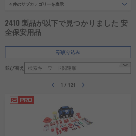
危険標識 - 感電などの危険を警告します
4 件のサブカテゴリーを表示
非常口標識 - 緊急時に出口や避難場所を示す非
常に重要な標識です
2410 製品が以下で見つかりました 安
道路標識 - 一般的に、建設現場での交通整理に
全保安用品
使用されます
CCTV - よく目立つ標識は、安全のためだけで
絞り込み
なく、 GDPR準拠のためにも重要です
煙感知器及び防火用品
並び替え
検索キーワード関連順
火災は、発生する建物と人の両方に深刻な被害をも
1
/
121
たらします。最善の防火用品で備えることで、火災
による被害を最小限に抑えることができます。
当社の煙感知器と火災警報器は、可能な限り早く警
告を発するため、迅速な対応が可能になります。当
社の製品には、光学式煙感知器、 イオン化式煙感知
器、一酸化炭素検出器などがあります。