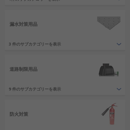
処置キットをご用意しています。 応急処置用品には
ポータブルタイプ、壁面取り付けタイプなどがあり
ます。キットの補充品もご用意しています。絆創
膏、 包帯、 洗眼器及び一般的な応急処置用品を幅
漏水対策用品
広くご用意しています。
専門的な用品も提供しており、心肺蘇生法(CPR)を
3 件のサブカテゴリーを表示
行うためのAED(自動除細動器)、 負傷者を搬送する
ためのストレッチャや使用済みの注射針や医薬品を
安全に廃棄するための容器などがあります。
道路制限用品
安全標識
9 件のサブカテゴリーを表示
見やすく分かりやすい標識は、あらゆる職場の安全
性の基本であり、企業には安全配慮義務がありま
す。標識は危険性を簡単に伝えたり、従うべき指示
を表示させるために使用されます。 一般的な標識の
防火対策
カテゴリ: