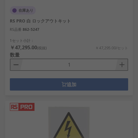
消火器は、最も重要な安全装置の1つで、緊急時に
在庫あり
備えて計画的に配置する必要があります。さまざま
RS PRO 白 ロックアウトキット
な種類の火災に備えて正しいタイプの消火器をご用
RS品番
862-5247
意ください。
1セット小計：
￥47,295.00
(税抜)
￥47,295.00/セット
数量
追加