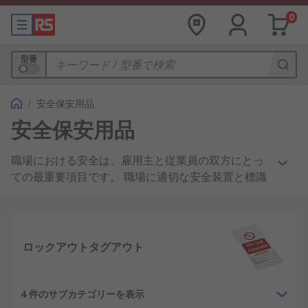
0
型番
/
安全保安用品
安全保安用品
職場における安全は、雇用主と従業員の双方にとっ
ての最重要項目です。 職場に適切な安全装置と標識
を設置することは、雇用主の法的義務です。 職場環
境における様々な業務に応じて、想定されるリスク
は数多くありそれに伴い必要な管理体制がありま
す。 そのため、現場を把握して設置されている安全
ロックアウトタグアウト
用品が適切あるか、また必要とされる規制・法令に
適合していることを確認することが重要です。
4 件のサブカテゴリーを表示
RSは、安全の重要性を理解しており、必要なときに