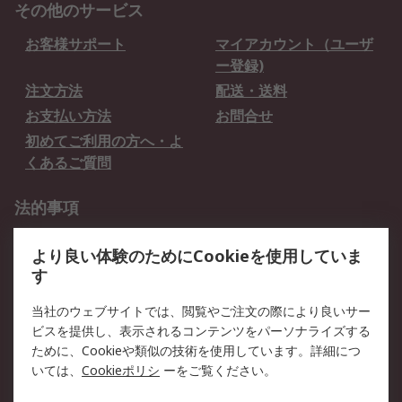
その他のサービス
お客様サポート
マイアカウント（ユーザ
ー登録)
注文方法
配送・送料
お支払い方法
お問合せ
初めてご利用の方へ・よ
くあるご質問
法的事項
プライバシーポリシー
ご利用規約
より良い体験のためにCookieを使用していま
クッキーポリシー
す
RSについて
当社のウェブサイトでは、閲覧やご注文の際により良いサー
ビスを提供し、表示されるコンテンツをパーソナライズする
会社概要
採用情報
ために、Cookieや類似の技術を使用しています。詳細につ
プレスリリース＆お知ら
コーポレートサイト
いては、
Cookieポリシ
ーをご覧ください。
せ