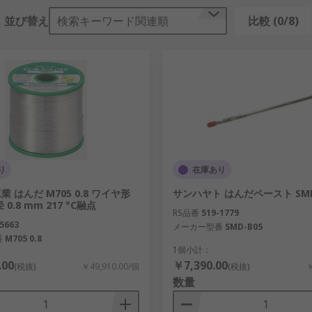
並び替え
検索キーワード関連順
比較 (0/8)
り
在庫あり
 はんだ M705 0.8 ワイヤ形
サンハヤト はんだペースト SMD
0.8 mm 217 °C融点
RS品番
519-1779
5663
メーカー型番
SMD-B05
番
M705 0.8
1個小計：
.00
￥7,390.00
(税抜)
￥49,910.00/個
(税抜)
￥
数量