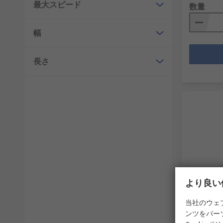
最大スピード
数量
幅
長さ
在庫あ
より良い
ホーザン は
当社のウェ
ー ボトル
ンツをパー
RS品番
401-