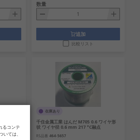
数量
追加
比較リスト
在庫あり
L15F 12
千住金属工業 はんだ M705 0.6 ワイヤ形
れるコンテ
状 ワイヤ径 0.6 mm 217 °C融点
については、
RS品番
464-5657