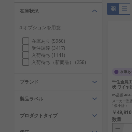
在庫状況
4 オプションを用意
在庫あり (5960)
受注調達 (3417)
入荷待ち (1141)
入荷待ち（新商品） (258)
在庫あ
ブランド
千住金属工業
状 ワイヤ径 
RS品番
464-
製品ラベル
メーカー型
1個小計：
￥49,910
プロダクトタイプ
数量