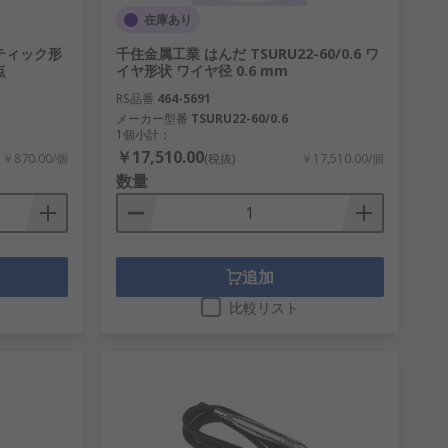
在庫あり
スティック形
千住金属工業 はんだ TSURU22-60/0.6 ワ
点
イヤ形状 ワイヤ径 0.6 mm
RS品番
464-5691
メーカー型番
TSURU22-60/0.6
1個小計：
￥17,510.00
￥870.00/個
(税抜)
￥17,510.00/個
数量
追加
比較リスト