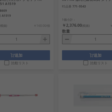
51 A1519
RS品番
771-9543
8609
番
A1519
1個小計：
￥2,376.00
(税抜)
￥160.00/個
(税抜)
￥
数量
追加
追加
比較リスト
比較リスト