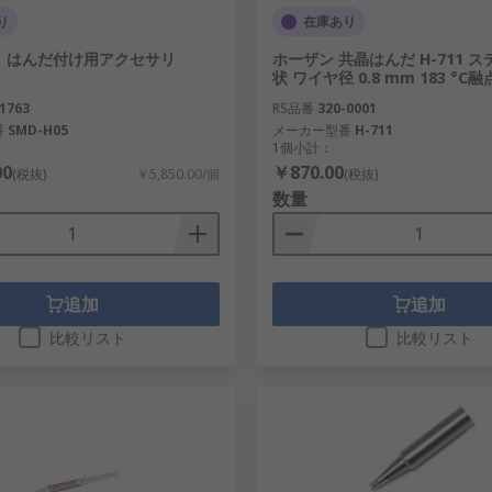
り
在庫あり
 はんだ付け用アクセサリ
ホーザン 共晶はんだ H-711 
状 ワイヤ径 0.8 mm 183 °C融
1763
RS品番
320-0001
番
SMD-H05
メーカー型番
H-711
1個小計：
00
￥870.00
(税抜)
￥5,850.00/個
(税抜)
数量
追加
追加
比較リスト
比較リスト