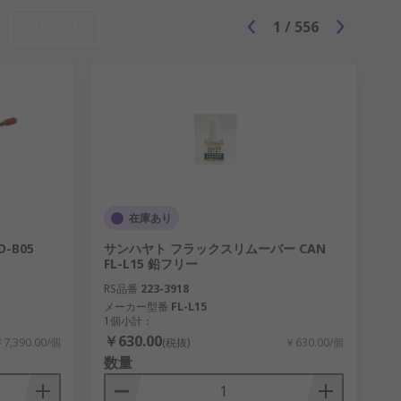
リセット
1
/
556
在庫あり
-B05
サンハヤト フラックスリムーバー CAN
FL-L15 鉛フリー
RS品番
223-3918
メーカー型番
FL-L15
1個小計：
￥630.00
7,390.00/個
(税抜)
￥630.00/個
数量