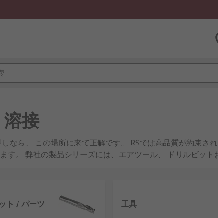
・溶接
しなら、 この場所に来て正解です。 RSでは高品質が約束さ
ます。 弊社の製品シリーズには、エアツール、 ドリルビット
ルト、 ディスクおよびホイール、 はんだ付け、 溶接 / ろう
または左官でいらっしゃるなら、 RSにはソリューションがあり
ト / パーツ
工具