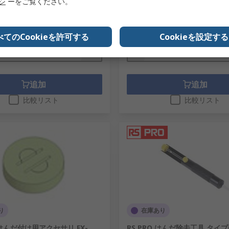
リシ
ーをご覧ください。
番
H-722
メーカー型番
HB-L15F
1個小計：
￥610.00
(税抜)
￥450.00/個
(税抜)
数量
べてのCookieを許可する
Cookieを設定する
追加
追加
比較リスト
比較リスト
り
在庫あり
はんだ付け用アクセサリ FX-
RS PRO はんだ除去工具 タイプ