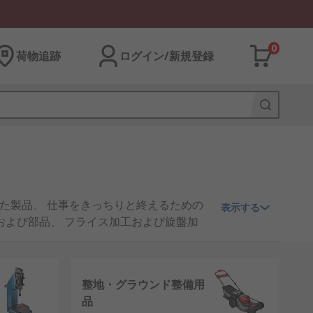
0
荷物追跡
ログイン/新規登録
れた製品、 仕事をきっちりと終えるための
表示する
および部品、 フライス加工および旋盤加
付け、 ワークショップツールなどがありま
整地・グラウンド整備用
ます。
品