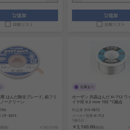
追加
追加
比較リスト
比較リスト
り
在庫あり
業 はんだ除去ブレード, 鉛フリ
ホーザン 共晶はんだ H-712 ワ
m, ノークリーン
イヤ径 0.3 mm 183 °C融点
756
RS品番
319-9872
番
CP-3015
メーカー型番
H-712
1個小計：
￥3,160.00
(税抜)
￥280.00/個
(税抜)
￥