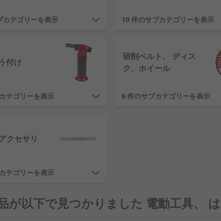
LT、 マキタ 、 Bosch 、 Stanley 、 Wera 、 Bahc
サブカテゴリーを表示
10 件のサブカテゴリーを表示
 年に設立され、お客様に工具を提供する際に比類のない専門知
研削ベルト、 ディス
客様に販売しています。 弊社の製品の品質と優れたカスタマー
ろう付け
ク、ホイール
ブカテゴリーを表示
6 件のサブカテゴリーを表示
アクセサリ
ブカテゴリーを表示
6 製品が以下で見つかりました 電動工具、