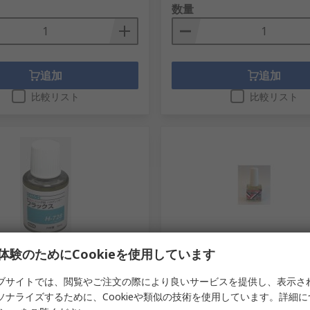
数量
追加
追加
比較リスト
比較リスト
り
在庫あり
体験のためにCookieを使用しています
んだフラックス 30 ml 鉛フリ
サンハヤト はんだフラックス HB-
ブサイトでは、閲覧やご注文の際により良いサービスを提供し、表示さ
g 鉛フリー ボトル
ソナライズするために、Cookieや類似の技術を使用しています。詳細
8213
RS品番
223-3924