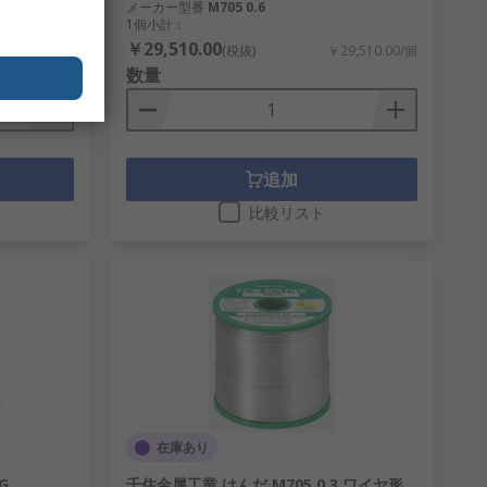
メーカー型番
M705 0.6
1個小計：
￥29,510.00
￥610.00/個
(税抜)
￥29,510.00/個
数量
追加
比較リスト
在庫あり
G
千住金属工業 はんだ M705 0.3 ワイヤ形