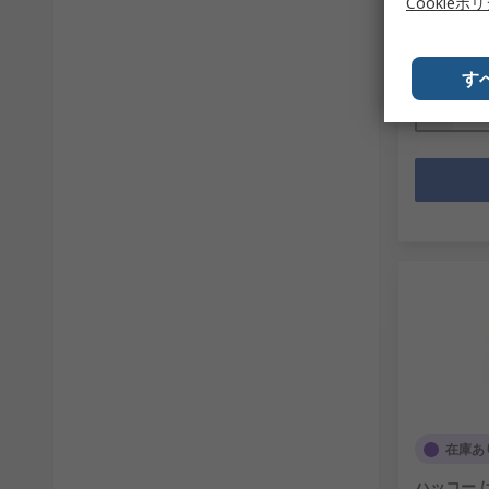
Cookieポ
メーカー型
1個小計：
￥450.00
数量
す
在庫あ
ハッコー 