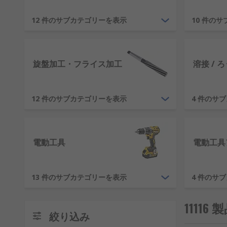
弊社が提供するツールは次の主要メーカーから供給されています：DeWA
12 件のサブカテゴリーを表示
10 件の
h3RSでの工具購入をお勧めする理由/h3
顧客満足度をビジネスの最前線に置く 弊社は、1936
アの皆様をサポートし、 160 か国以上でツールをお
旋盤加工・フライス加工
溶接 / 
12 件のサブカテゴリーを表示
4 件のサ
電動工具
電動工具
13 件のサブカテゴリーを表示
4 件のサ
1111
絞り込み