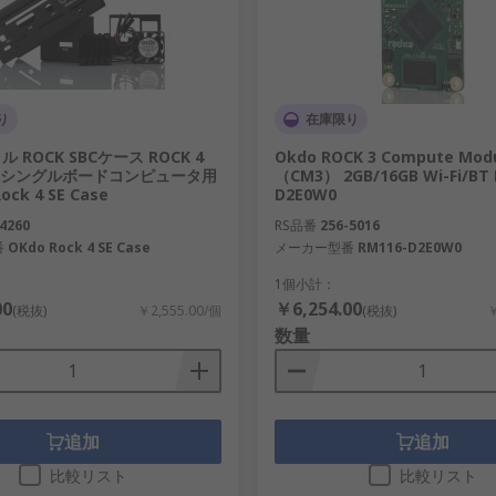
り
在庫限り
ル ROCK SBCケース ROCK 4
Okdo ROCK 3 Compute Mod
 SE シングルボードコンピュータ用
（CM3） 2GB/16GB Wi-Fi/BT 
ock 4 SE Case
D2E0W0
4260
RS品番
256-5016
番
OKdo Rock 4 SE Case
メーカー型番
RM116-D2E0W0
1個小計：
00
￥6,254.00
(税抜)
￥2,555.00/個
(税抜)
￥
数量
追加
追加
比較リスト
比較リスト