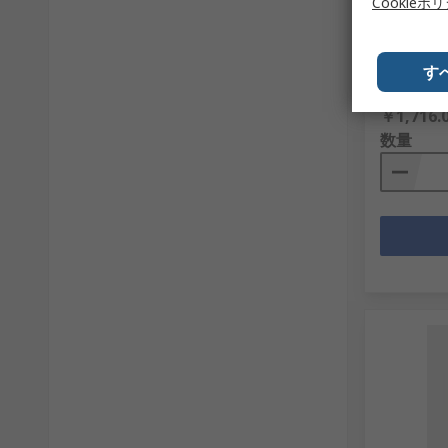
Cookieポ
Okdo S
RS品番
256-
メーカー型
す
1個小計：
￥1,716.
数量