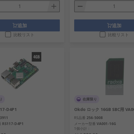
追加
追加
比較リスト
比較リスト
り
在庫限り
17-D4P1
Okdo ロック 16GB SBC用 VA0
3911
RS品番
256-5008
番
RS117-D4P1
メーカー型番
VA001-16G
1個小計：