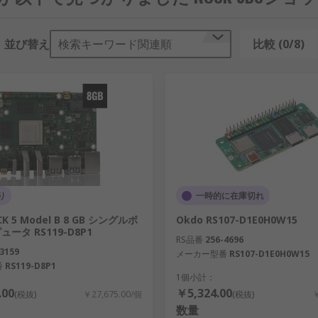
並び替え
検索キーワード関連順
比較 (0/8)
り
一時的に在庫切れ
CK 5 Model B 8 GB シングルボ
Okdo RS107-D1E0H0W15
ータ RS119-D8P1
RS品番
256-4696
3159
メーカー型番
RS107-D1E0H0W15
番
RS119-D8P1
1個小計：
.00
￥5,324.00
(税抜)
￥27,675.00/個
(税抜)
￥
数量