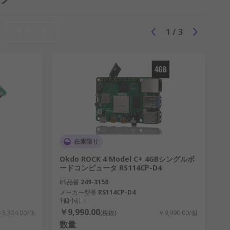
リセット
1
/
3
在庫限り
Okdo ROCK 4 Model C+ 4GBシングルボ
ードコンピュータ RS114CP-D4
RS品番
249-3158
メーカー型番
RS114CP-D4
1個小計：
￥9,990.00
5,324.00/個
(税抜)
￥9,990.00/個
数量