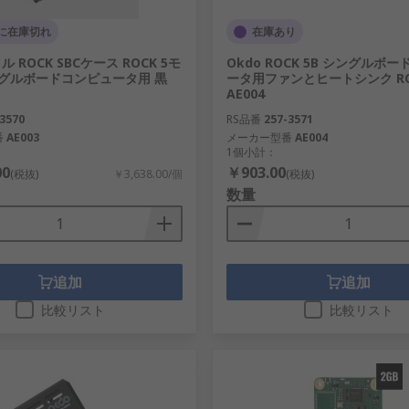
に在庫切れ
在庫あり
ル ROCK SBCケース ROCK 5モ
Okdo ROCK 5B シングルボ
グルボードコンピュータ用 黒
ータ用ファンとヒートシンク RO
AE004
3570
RS品番
257-3571
番
AE003
メーカー型番
AE004
1個小計：
00
￥903.00
(税抜)
￥3,638.00/個
(税抜)
数量
追加
追加
比較リスト
比較リスト