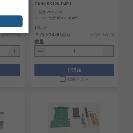
B シングルボ
Okdo RS120-D4P1
W2P1
RS品番
257-3561
メーカー型番
RS120-D4P1
1個小計：
￥23,513.00
4,846.00/個
(税抜)
￥23,513.00/個
数量
追加
比較リスト