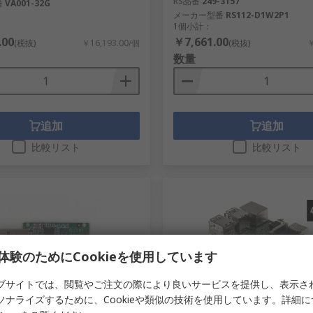
RS品番
249-3157
番
VA001-32G
メーカー型番
RS112-D1W2P1
1個小計：
.00
￥7,661.00
(税抜)
￥16,193.00/個
(税抜)
￥
数量
追加
追加
比較リスト
比較リスト
体験のためにCookieを使用しています
ブサイトでは、閲覧やご注文の際により良いサービスを提供し、表示さ
り
在庫限り
ソナライズするために、Cookieや類似の技術を使用しています。詳細