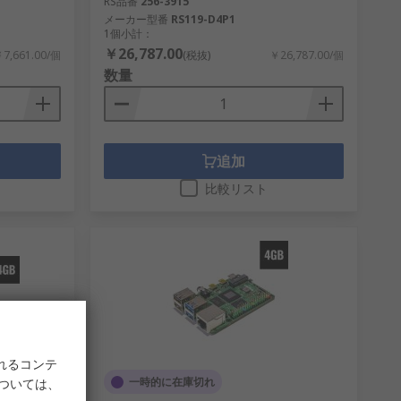
RS品番
256-3915
メーカー型番
RS119-D4P1
1個小計：
￥26,787.00
7,661.00/個
(税抜)
￥26,787.00/個
数量
追加
比較リスト
れるコンテ
一時的に在庫切れ
については、