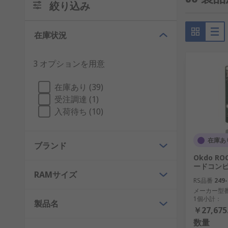
絞り込み
在庫状況
3 オプションを用意
在庫あり (39)
受注調達 (1)
入荷待ち (10)
在庫あ
ブランド
Okdo RO
ードコンピュ
RAMサイズ
RS品番
249-
メーカー型
1個小計：
製品名
￥27,675
数量