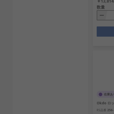
￥13,814
数量
在庫あ
Okdo ロッ
RS品番
256-