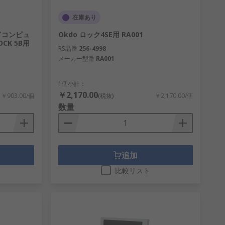
在庫あり
ードコンピュ
Okdo ロック4SE用 RA001
CK 5B用
RS品番
256-4998
メーカー型番
RA001
1個小計：
￥2,170.00
￥903.00/個
(税抜)
￥2,170.00/個
数量
追加
比較リスト