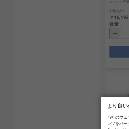
メーカー型
1個小計：
￥16,193
数量
より良い
当社のウェ
在庫あ
ンツをパー