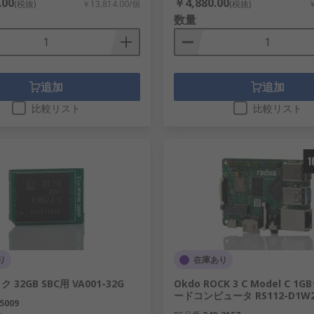
.00
￥4,880.00
(税抜)
￥13,814.00/個
(税抜)
￥
数量
追加
追加
比較リスト
比較リスト
り
在庫あり
ク 32GB SBC用 VA001-32G
Okdo ROCK 3 C Model C 
ードコンピュータ RS112-D1W2
5009