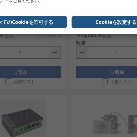
リシ
ーをご覧ください。
BCのロック用 RA004
Okdo ROCK 4 モデル SE 4G
ードコンピュータ RS114SE-D4
5000
RS品番
220-9536
番
RA004
べてのCookieを許可する
Cookieを設定する
メーカー型番
RS114SE-D4W2P1
1個小計：
00
￥14,846.00
(税抜)
￥1,716.00/個
(税抜)
￥1
数量
追加
追加
比較リスト
比較リスト