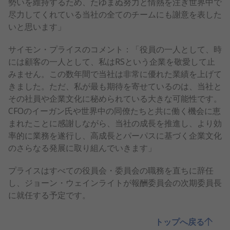
勢いを維持するため、たゆまぬ努力と情熱を注ぎ世界中で
尽力してくれている当社の全てのチームにも謝意を表した
いと思います」
サイモン・プライスのコメント：「役員の一人として、時
には顧客の一人として、私はRSという企業を敬愛して止
みません。この数年間で当社は非常に優れた業績を上げて
きました。ただ、私が最も期待を寄せているのは、当社と
その社員や企業文化に秘められている大きな可能性です。
CFOのイーガン氏や世界中の同僚たちと共に働く機会に恵
まれたことに感謝しながら、当社の成長を推進し、より効
率的に業務を遂行し、高成長とパーパスに基づく企業文化
のさらなる発展に取り組んでいきます」
プライスはすべての役員会・委員会の職務を直ちに辞任
し、ジョーン・ウェインライトが報酬委員会の次期委員長
に就任する予定です。
トップへ戻る