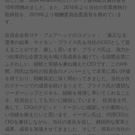
10年間務めました。また、2016年より当社の非業務執行
取締役を、2019年より報酬委員会委員長を務めていま
す。
役員会会長ロナ・フェアヘッドのコメント： 「厳正なる
選考の結果、サイモン・プライス氏を当社のCEOとして迎
えることができ、嬉しく思います。プライス氏は、強力か
つ効果的な企業文化を掲げ高成長を遂げている国際企業に
ふさわしい、経験と実績を兼ね備えたCEOです。この6年
間、同氏は当社の役員会のメンバーとして非常に高い評価
を得ており、戦略策定に深く関わってきました。当社が次
のステージでの成長を続けるうえで、プライス氏が適切な
リーダーシップとスキル、経験を発揮し率いてくれること
を、役員会としても大いに確信しています。 役員会を代
表して、CFOのデビッド・イーガンに感謝しその素晴らし
い功績を称えたいと思います。イーガン氏は、代理CEOと
CFOを兼任しながら、当社の進化を促し、継続的な変革と
成果、成長を加速させてきました。そして、現在の当社の