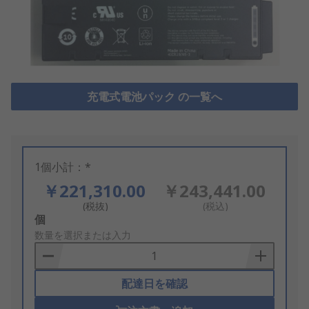
充電式電池パック の一覧へ
1個小計：*
￥221,310.00
￥243,441.00
(税抜)
(税込)
Add
個
to
数量を選択または入力
Basket
配達日を確認