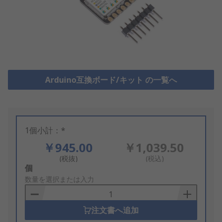
Arduino互換ボード/キット の一覧へ
1個小計：*
￥945.00
￥1,039.50
(税抜)
(税込)
Add
個
to
数量を選択または入力
Basket
注文書へ追加