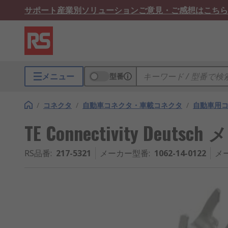
サポート
産業別ソリューション
ご意見・ご感想はこちら
メニュー
型番
/
コネクタ
/
自動車コネクタ・車載コネクタ
/
自動車用
TE Connectivity Deuts
RS品番
:
217-5321
メーカー型番
:
1062-14-0122
メ