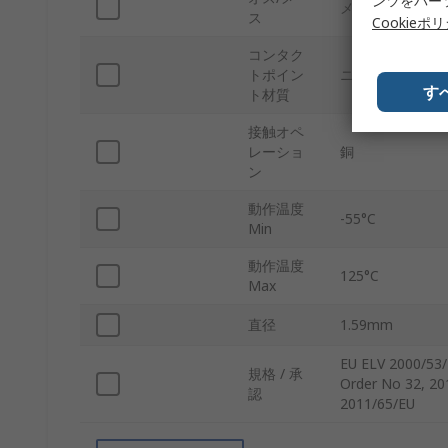
ンツをパー
メス
ス
Cookieポ
コンタク
トポイン
ニッケル
す
ト材質
接触オペ
レーショ
銅
ン
動作温度
-55°C
Min
動作温度
125°C
Max
直径
1.59mm
EU ELV 2000/53/
規格 / 承
Order No 32, 20
認
2011/65/EU