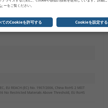
ソナライズするために、Cookieや類似の技術を使用しています。詳細
リシ
ーをご覧ください。
べてのCookieを許可する
Cookieを設定する
EC, EU REACH (EC) No. 1907/2006, China RoHS 2 MIIT
16 No Restricted Materials Above Threshold, EU RoHS