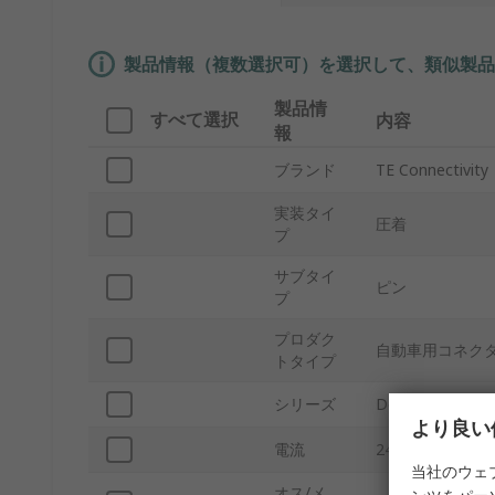
製品情報（複数選択可）を選択して、類似製品
製品情
すべて選択
内容
報
ブランド
TE Connectivity
実装タイ
圧着
プ
サブタイ
ピン
プ
プロダク
自動車用コネク
トタイプ
シリーズ
Deutsch
より良い
電流
24A
当社のウェ
オス/メ