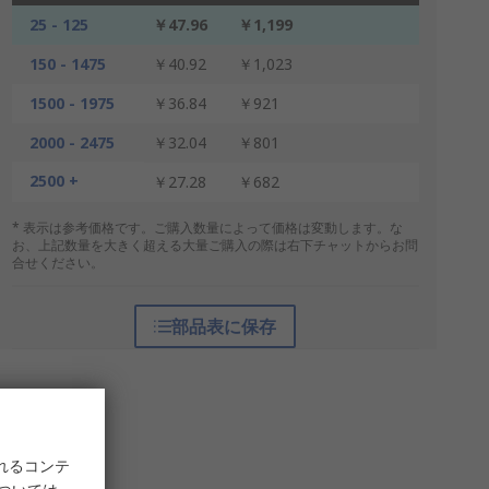
25 - 125
￥47.96
￥1,199
150 - 1475
￥40.92
￥1,023
1500 - 1975
￥36.84
￥921
2000 - 2475
￥32.04
￥801
2500 +
￥27.28
￥682
* 表示は参考価格です。ご購入数量によって価格は変動します。な
お、上記数量を大きく超える大量ご購入の際は右下チャットからお問
合せください。
部品表に保存
れるコンテ