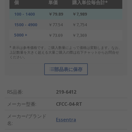
個
単価
購入単位毎合計*
100 - 1400
￥79.89
￥7,989
1500 - 4900
￥77.54
￥7,754
5000 +
￥73.69
￥7,369
* 表示は参考価格です。ご購入数量によって価格は変動します。なお、
上記数量を大きく超える大量ご購入の際は右下チャットからお問合せ
ください。
部品表に保存
RS品番
:
219-6412
メーカー型番
:
CFCC-04-RT
メーカー/ブランド
Essentra
名
: