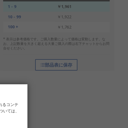
1 - 9
￥1,961
10 - 99
￥1,922
100 +
￥1,762
* 表示は参考価格です。ご購入数量によって価格は変動します。な
お、上記数量を大きく超える大量ご購入の際は右下チャットからお問
合せください。
部品表に保存
れるコンテ
については、