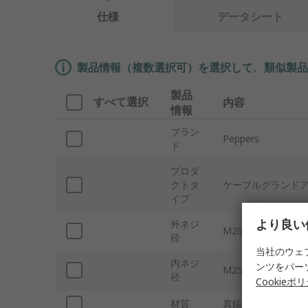
仕様
データシート
製品情報（複数選択可）を選択して、類似製品
製品
すべて選択
内容
情報
ブラン
Peppers
ド
プロダ
クトタ
ケーブルグランド
イプ
より良い
外ネジ
M20
径
当社のウェ
内ネジ
ンツをパー
M25
径
Cookieポ
材質
真鍮