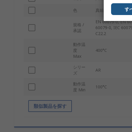
す
色
真鍮
EN 60079-0, EN 60
規格 /
60079-0, IEC 6007
承認
C22.2
動作温
度
400°C
Max
シリー
AR
ズ
動作温
100°C
度 Min
類似製品を探す