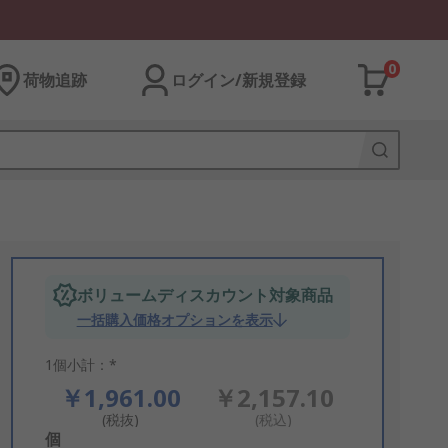
0
荷物追跡
ログイン/新規登録
ボリュームディスカウント対象商品
一括購入価格オプションを表示
1個小計：*
￥1,961.00
￥2,157.10
(税抜)
(税込)
Add
個