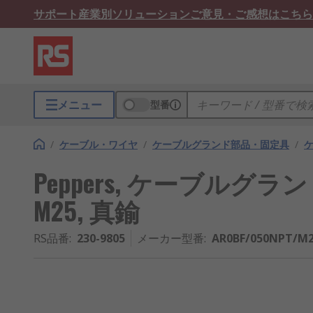
サポート
産業別ソリューション
ご意見・ご感想はこちら
メニュー
型番
/
ケーブル・ワイヤ
/
ケーブルグランド部品・固定具
/
Peppers, ケーブルグラ
M25, 真鍮
RS品番
:
230-9805
メーカー型番
:
AR0BF/050NPT/M