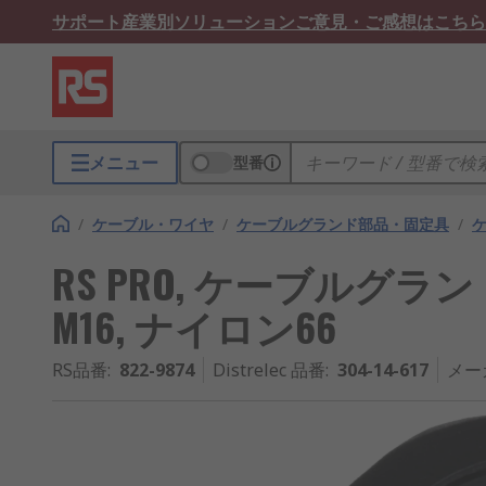
サポート
産業別ソリューション
ご意見・ご感想はこちら
メニュー
型番
/
ケーブル・ワイヤ
/
ケーブルグランド部品・固定具
/
RS PRO, ケーブルグラン
M16, ナイロン66
RS品番
:
822-9874
Distrelec 品番
:
304-14-617
メー