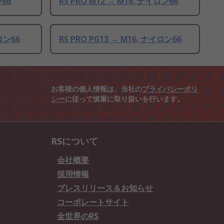
ン66
RS PRO M12 → M16, ナイロン66
イロン66
RS PRO PG13 → M16, ナイロン66
お客様の個人情報は、当社の
プライバシーポリ
シー
に従って慎重に取り扱いを行います。
RSについて
会社概要
採用情報
プレスリリース＆お知らせ
コーポレートサイト
全世界のRS