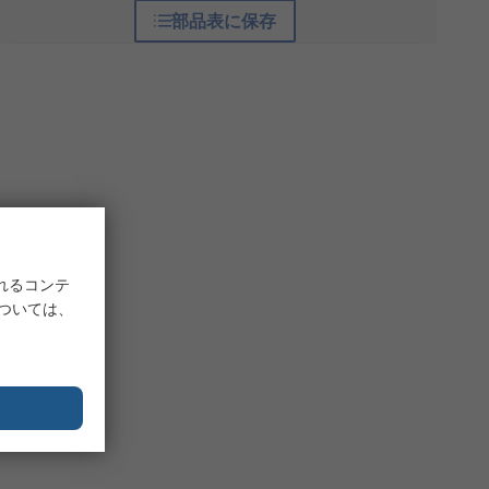
部品表に保存
れるコンテ
については、