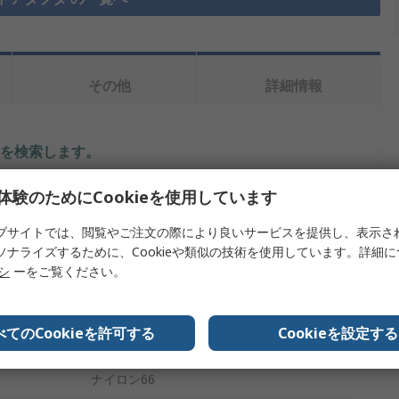
その他
詳細情報
を検索します。
内容
体験のためにCookieを使用しています
ブサイトでは、閲覧やご注文の際により良いサービスを提供し、表示さ
RS PRO
ソナライズするために、Cookieや類似の技術を使用しています。詳細
M20
リシ
ーをご覧ください。
ケーブルグランドアダプタ
べてのCookieを許可する
Cookieを設定する
M16
ナイロン66