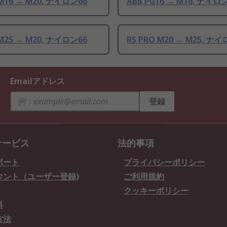
 M16 → M20, ナイロン66
ABB PG16 → M16, ナイロ
 M25 → M20, ナイロン66
RS PRO M20 → M25, ナ
Emailアドレス
登録
サービス
法的事項
ポート
プライバシーポリシー
ウント（ユーザー登録)
ご利用規約
クッキーポリシー
料
方法