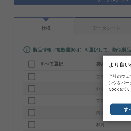
仕様
データシート
製品情報（複数選択可）を選択して、類似製品
すべて選択
製品情報
より良い
当社のウェ
ブランド
ンツをパー
外ネジ径
Cookieポ
プロダクトタイプ
す
内ネジ径
材質