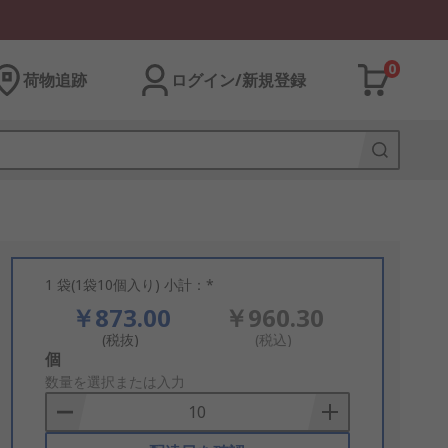
0
荷物追跡
ログイン/新規登録
1 袋(1袋10個入り) 小計：*
￥873.00
￥960.30
(税抜)
(税込)
Add
個
to
数量を選択または入力
Basket