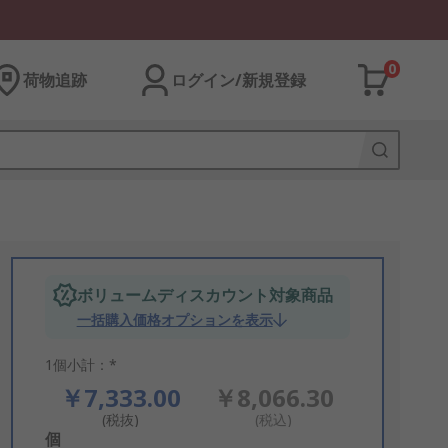
0
荷物追跡
ログイン/新規登録
ボリュームディスカウント対象商品
一括購入価格オプションを表示
1個小計：*
￥7,333.00
￥8,066.30
(税抜)
(税込)
Add
個