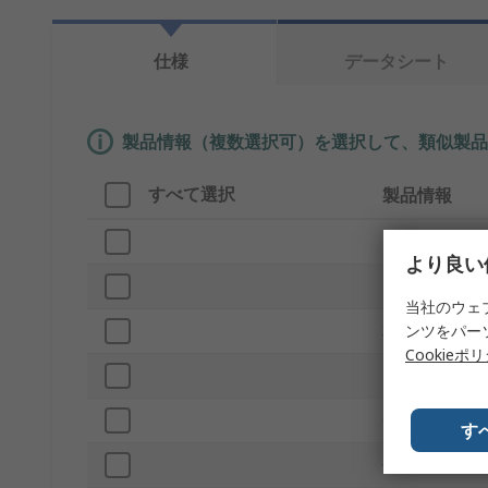
仕様
データシート
製品情報（複数選択可）を選択して、類似製品
すべて選択
製品情報
ブランド
より良い
プロダクトタ
当社のウェ
ンツをパー
材質
Cookieポ
固定タイプ
色
す
仕上げ