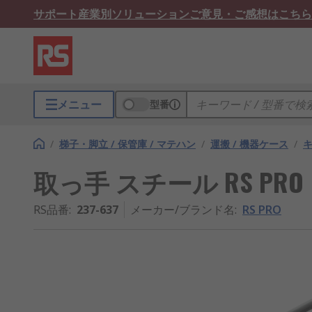
サポート
産業別ソリューション
ご意見・ご感想はこちら
メニュー
型番
/
梯子・脚立 / 保管庫 / マテハン
/
運搬 / 機器ケース
/
取っ手 スチール RS PRO
RS品番
:
237-637
メーカー/ブランド名
:
RS PRO