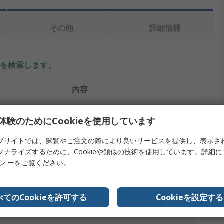
その他
詳細情報
を検索します。
内容
RS PRO
体験のためにCookieを使用しています
イプ
取っ手
ブサイトでは、閲覧やご注文の際により良いサービスを提供し、表示さ
ソナライズするために、Cookieや類似の技術を使用しています。詳細
スチール
リシ
ーをご覧ください。
ナット
銀
べてのCookieを許可する
Cookieを設定する
クロム