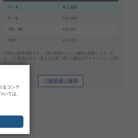
1 - 4
￥7,333
5 - 9
￥6,969
10 - 29
￥6,591
30 +
￥6,151
* 表示は参考価格です。ご購入数量によって価格は変動します。な
お、上記数量を大きく超える大量ご購入の際は右下チャットからお問
合せください。
部品表に保存
れるコンテ
については、