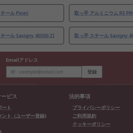
チール Pinet
取っ手 アルミニウム RS PR
ール Savigny 40300 ZI
取っ手 スチール Savigny 40
Emailアドレス
登録
サービス
法的事項
ポート
プライバシーポリシー
ウント（ユーザー登録)
ご利用規約
クッキーポリシー
料