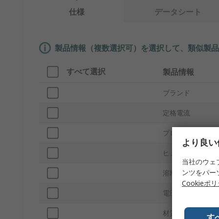
仕様
データシート
製品情報（複数選択可）を選択して、類似製品
すべて選択
製品情報
ブランド
定格電流
プロダクトタイプ
より良い
ヒューズサイズ
当社のウェ
ンツをパー
溶断速度
Cookieポ
電圧
材質
す