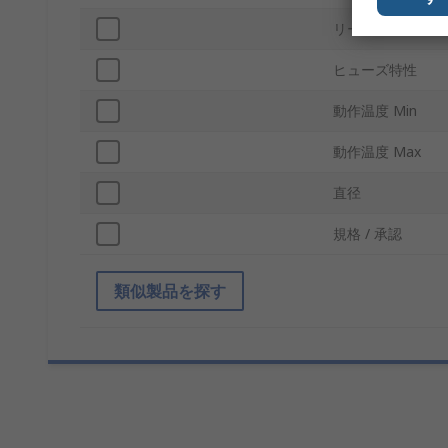
リード間隔
ヒューズ特性
動作温度 Min
動作温度 Max
直径
規格 / 承認
類似製品を探す