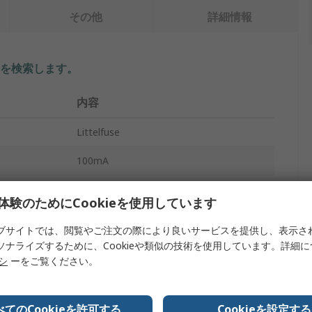
その他
詳細情報
を検索します。
内容
Littelfuse
100mA
カートリッジヒューズ
体験のためにCookieを使用しています
6.3 x 32 mm
ブサイトでは、閲覧やご注文の際により良いサービスを提供し、表示さ
ソナライズするために、Cookieや類似の技術を使用しています。詳細
F
リシ
ーをご覧ください。
250V ac
ガラス
べてのCookieを許可する
Cookieを設定する