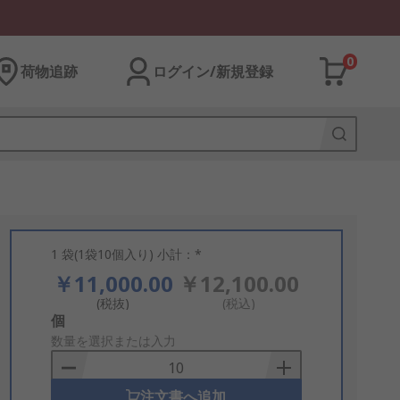
0
荷物追跡
ログイン/新規登録
1 袋(1袋10個入り) 小計：*
￥11,000.00
￥12,100.00
(税抜)
(税込)
Add
個
to
数量を選択または入力
Basket
注文書へ追加