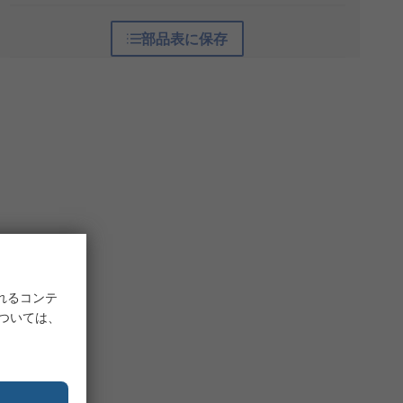
部品表に保存
れるコンテ
については、