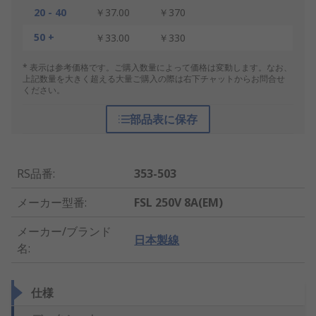
20 - 40
￥37.00
￥370
50 +
￥33.00
￥330
* 表示は参考価格です。ご購入数量によって価格は変動します。なお、
上記数量を大きく超える大量ご購入の際は右下チャットからお問合せ
ください。
部品表に保存
RS品番
:
353-503
メーカー型番
:
FSL 250V 8A(EM)
メーカー/ブランド
日本製線
名
:
仕様