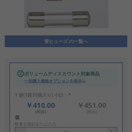
管ヒューズ の一覧へ
ボリュームディスカウント対象商品
一括購入価格オプションを表示
1 袋(1袋10個入り) 小計：*
￥410.00
￥451.00
(税抜)
(税込)
Add
個
to
数量を選択または入力
Basket