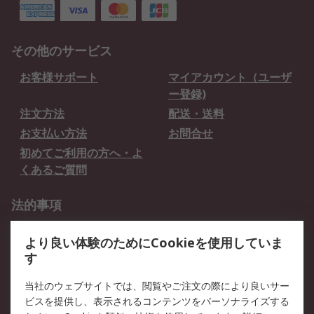
その他のサービス
お客様サポート
マイアカウント（ユーザ
ー登録)
注文方法
配送・送料
お支払い方法
お問合せ
初めてご利用の方へ・よ
くあるご質問
法的事項
プライバシーポリシー
ご利用規約
より良い体験のためにCookieを使用していま
クッキーポリシー
す
RSについて
当社のウェブサイトでは、閲覧やご注文の際により良いサー
ビスを提供し、表示されるコンテンツをパーソナライズする
会社概要
採用情報