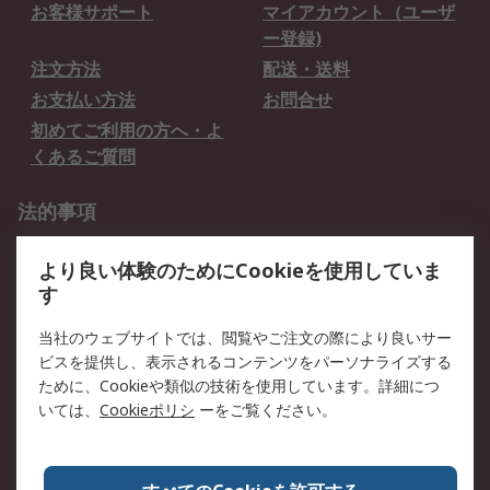
お客様サポート
マイアカウント（ユーザ
ー登録)
注文方法
配送・送料
お支払い方法
お問合せ
初めてご利用の方へ・よ
くあるご質問
法的事項
プライバシーポリシー
ご利用規約
より良い体験のためにCookieを使用していま
クッキーポリシー
す
RSについて
当社のウェブサイトでは、閲覧やご注文の際により良いサー
ビスを提供し、表示されるコンテンツをパーソナライズする
会社概要
採用情報
ために、Cookieや類似の技術を使用しています。詳細につ
プレスリリース＆お知ら
コーポレートサイト
いては、
Cookieポリシ
ーをご覧ください。
せ
全世界のRS
RSの歴史