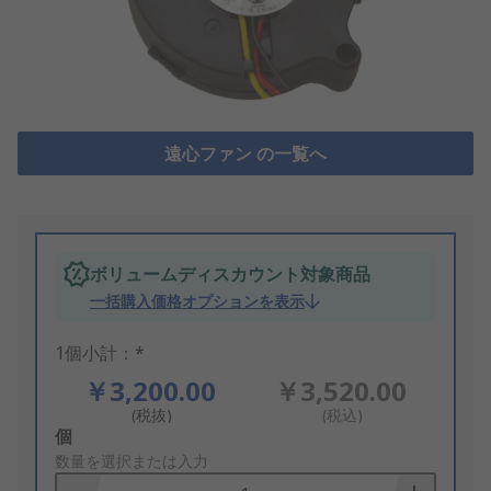
遠心ファン の一覧へ
ボリュームディスカウント対象商品
一括購入価格オプションを表示
1個小計：*
￥3,200.00
￥3,520.00
(税抜)
(税込)
Add
個
to
数量を選択または入力
Basket