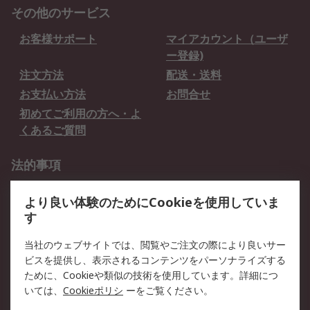
その他のサービス
お客様サポート
マイアカウント（ユーザ
ー登録)
注文方法
配送・送料
お支払い方法
お問合せ
初めてご利用の方へ・よ
くあるご質問
法的事項
プライバシーポリシー
ご利用規約
より良い体験のためにCookieを使用していま
クッキーポリシー
す
RSについて
当社のウェブサイトでは、閲覧やご注文の際により良いサー
ビスを提供し、表示されるコンテンツをパーソナライズする
会社概要
採用情報
ために、Cookieや類似の技術を使用しています。詳細につ
プレスリリース＆お知ら
コーポレートサイト
いては、
Cookieポリシ
ーをご覧ください。
せ