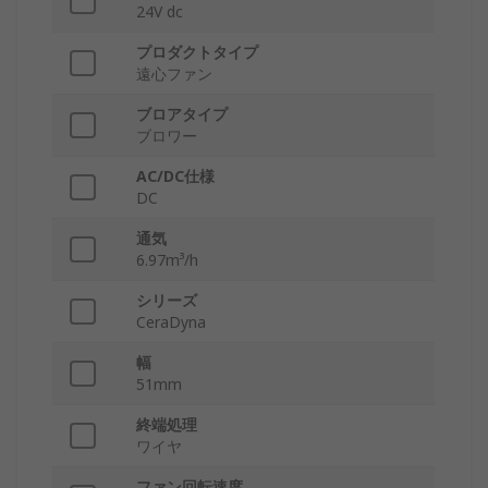
24V dc
プロダクトタイプ
遠心ファン
ブロアタイプ
ブロワー
AC/DC仕様
DC
通気
6.97m³/h
シリーズ
CeraDyna
幅
51mm
終端処理
ワイヤ
ファン回転速度