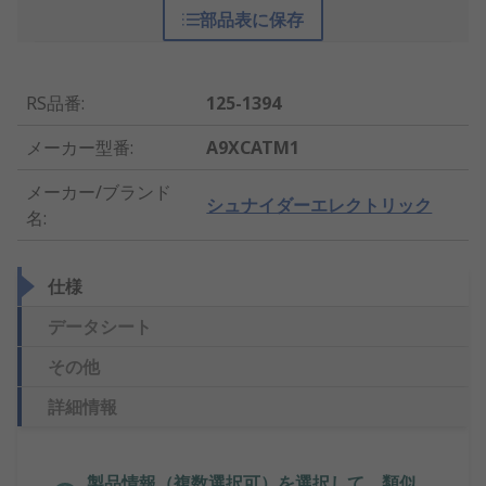
部品表に保存
RS品番
:
125-1394
メーカー型番
:
A9XCATM1
メーカー/ブランド
シュナイダーエレクトリック
名
:
仕様
データシート
その他
詳細情報
製品情報（複数選択可）を選択して、類似