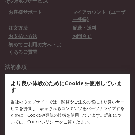
その他のサービス
お客様サポート
マイアカウント（ユーザ
ー登録)
注文方法
配送・送料
お支払い方法
お問合せ
初めてご利用の方へ・よ
くあるご質問
法的事項
プライバシーポリシー
ご利用規約
より良い体験のためにCookieを使用していま
クッキーポリシー
す
RSについて
当社のウェブサイトでは、閲覧やご注文の際により良いサー
ビスを提供し、表示されるコンテンツをパーソナライズする
会社概要
採用情報
ために、Cookieや類似の技術を使用しています。詳細につ
プレスリリース＆お知ら
コーポレートサイト
いては、
Cookieポリシ
ーをご覧ください。
せ