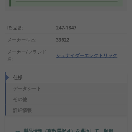
RS品番
:
247-1847
メーカー型番
:
33622
メーカー/ブランド
シュナイダーエレクトリック
名
:
仕様
データシート
その他
詳細情報
製品情報（複数選択可）を選択して、類似