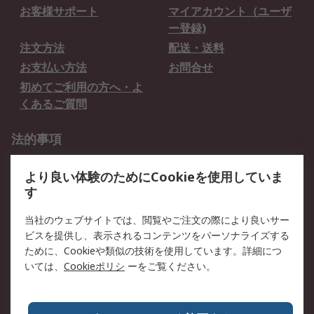
お客様サポート
マイアカウント（ユーザ
ー登録)
注文方法
配送・送料
お支払い方法
お問合せ
初めてご利用の方へ・よ
くあるご質問
法的事項
プライバシーポリシー
ご利用規約
より良い体験のためにCookieを使用していま
クッキーポリシー
す
RSについて
当社のウェブサイトでは、閲覧やご注文の際により良いサー
ビスを提供し、表示されるコンテンツをパーソナライズする
会社概要
採用情報
ために、Cookieや類似の技術を使用しています。詳細につ
プレスリリース＆お知ら
コーポレートサイト
いては、
Cookieポリシ
ーをご覧ください。
せ
全世界のRS
RSの歴史