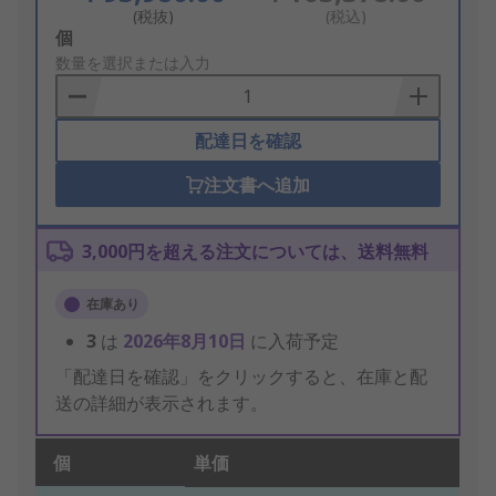
(税抜)
(税込)
Add
個
to
数量を選択または入力
Basket
配達日を確認
注文書へ追加
3,000円を超える注文については、送料無料
在庫あり
3
は
2026年8月10日
に入荷予定
「配達日を確認」をクリックすると、在庫と配
送の詳細が表示されます。
個
単価