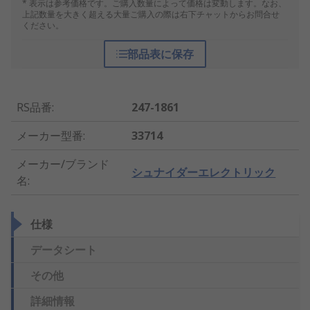
* 表示は参考価格です。ご購入数量によって価格は変動します。なお、
上記数量を大きく超える大量ご購入の際は右下チャットからお問合せ
ください。
部品表に保存
RS品番
:
247-1861
メーカー型番
:
33714
メーカー/ブランド
シュナイダーエレクトリック
名
:
仕様
データシート
その他
詳細情報