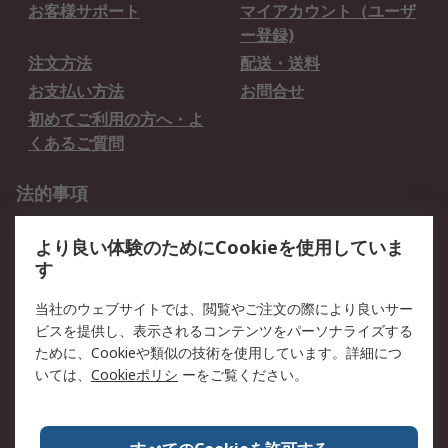
お客様サポート
マイアカウント（ユーザ
ー登録)
注文方法
配送・送料
お支払い方法
お問合せ
初めてご利用の方へ・よ
くあるご質問
法的事項
プライバシーポリシー
ご利用規約
より良い体験のためにCookieを使用していま
クッキーポリシー
す
RSについて
当社のウェブサイトでは、閲覧やご注文の際により良いサー
ビスを提供し、表示されるコンテンツをパーソナライズする
会社概要
採用情報
ために、Cookieや類似の技術を使用しています。詳細につ
プレスリリース＆お知ら
コーポレートサイト
いては、
Cookieポリシ
ーをご覧ください。
せ
全世界のRS
RSの歴史