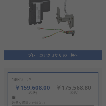
ブレーカアクセサリ の一覧へ
1個小計：*
￥159,608.00
￥175,568.80
(税抜)
(税込)
Add
個
to
数量を選択または入力